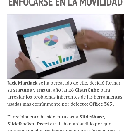
Jack Mardack
se ha percatado de ello, decidió formar
su
startups
y tras un año lanzó
ChartCube
para
arreglar los problemas inherentes de las herramientas
usadas mas comúnmente por defecto:
Office 365
.
El recibimiento ha sido entusiasta
SlideShare
,
SlideRocket
,
Prezi
etc. la han aplaudido por que
rompen con el paradigma dominante y forman parte