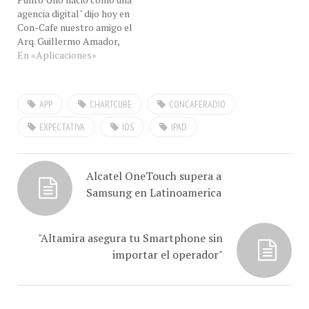
agencia digital" dijo hoy en
opción de imprimir desde
Con-Cafe nuestro amigo el
el iPAD, estará…
Arq. Guillermo Amador,
fundador junto a nuestro
En «Aplicaciones»
amigo y socio Hugo José
Londoño Romero, de esta
agencia 100% Digital.
APP
CHARTCUBE
CONCAFERADIO
Aunque sus inicios fueron
en Social Media, donde
EXPECTATIVA
IOS
IPAD
ganaron rápidamente un
reconocimiento…
Alcatel OneTouch supera a
Samsung en Latinoamerica
"Altamira asegura tu Smartphone sin
importar el operador"