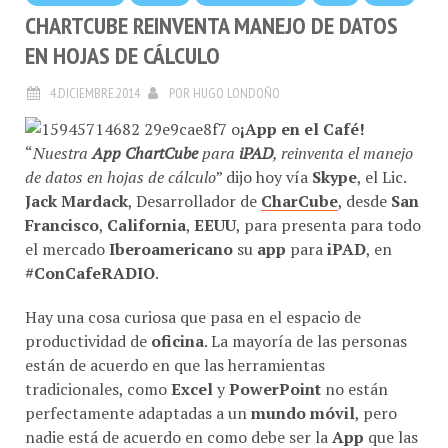
CHARTCUBE REINVENTA MANEJO DE DATOS
EN HOJAS DE CÁLCULO
4.DICIEMBRE.2014
POR
HUGO LONDOÑO
¡App en el Café!
“
Nuestra
App ChartCube
para
iPAD
, reinventa el manejo
de datos en hojas de cálculo
” dijo hoy vía
Skype
, el Lic.
Jack Mardack
, Desarrollador de
CharCube
, desde
San
Francisco
,
California
,
EEUU
, para presenta para todo
el mercado
Iberoamericano
su
app
para
iPAD
, en
#ConCafeRADIO
.
Hay una cosa curiosa que pasa en el espacio de
productividad de
oficina
. La mayoría de las personas
están de acuerdo en que las herramientas
tradicionales, como
Excel
y
PowerPoint
no están
perfectamente adaptadas a un
mundo móvil
, pero
nadie está de acuerdo en como debe ser la
App
que las