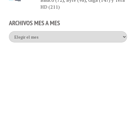
HD (211)
ARCHIVOS MES A MES
Archivos
mes
a
mes