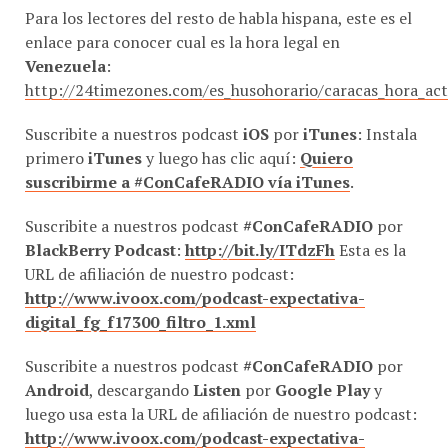
Para los lectores del resto de habla hispana, este es el
enlace para conocer cual es la hora legal en
Venezuela
:
http://24timezones.com/es_husohorario/caracas_hora_ac
Suscribite a nuestros podcast
iOS
por
iTunes
: Instala
primero
iTunes
y luego has clic aquí:
Quiero
suscribirme a #ConCafeRADIO vía iTunes
.
Suscribite a nuestros podcast
#ConCafeRADIO
por
BlackBerry Podcast
:
http://bit.ly/ITdzFh
Esta es la
URL de afiliación de nuestro podcast:
http://www.ivoox.com/podcast-expectativa-
digital_fg_f17300_filtro_1.xml
Suscribite a nuestros podcast
#ConCafeRADIO
por
Android
, descargando
Listen
por
Google Play
y
luego usa esta la URL de afiliación de nuestro podcast:
http://www.ivoox.com/podcast-expectativa-