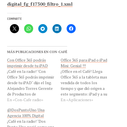
digital_fg_f17300_filtro_1.xml
COMPARTE
MÁS PUBLICACIONES EN CON-CAFÉ
Con Office 365 podrás
Office 365 para iPad o iPad
imprimir desde tu iPAD
Mini: Genial !!!
¡Café en la radio! "Con
¡Office en el Café! Llega
Office 365 podrás imprimir
Office 365 a la tableta mas
desde tu iPAD" dijo el Ing.
vendida de todos los
Alejandro Torres Gerente
tiempo y que dió origen a
de Productos de
este segmento: iPad y a su
Escritorios de Microsoft
En «Con-Cafe radio»
nueva hermana la iPad
En «Aplicaciones»
Venezuela, hablaremos
Mini. Puedes ver la noticia
@DosPuntoUno Una
sobre esta innovadora
original y el vídeo
Agencia 100% Digital
App de Office 365 para el
OnDemand acá: Microsoft
¡Café en la radio! "Dos
iPAD y el iPAD Mini en
lanza Office 365 para iPad
Punto Uno nació como una
#ConCafeRADIO. Esta
y iPad…