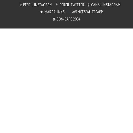
⌂ PERFIL INSTAGRAM
＊ PERFIL TWITTER
⊹ CANAL INSTAGRAM
★ MARCALINKS
AVANCES WHATSAPP
𖠚 CON-CAFÉ 2004