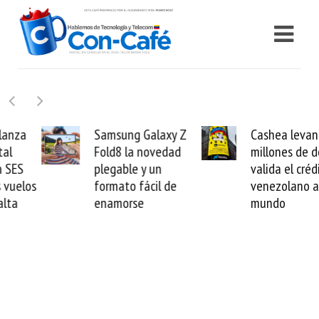
Samsung Galaxy Z
Cashea levanta 100
Fold8 la novedad
millones de dólares y
plegable y un
valida el crédito del
formato fácil de
venezolano ante el
enamorse
mundo