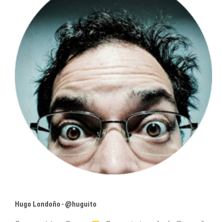
Hugo Londoño - @huguito
Comer y vivir en Caracas
• Comparto tecnología @concafe •