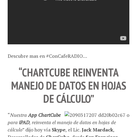
Descubre mas en #ConCafeRADIO…
“CHARTCUBE REINVENTA
MANEJO DE DATOS EN HOJAS
DE CÁLCULO”
“
Nuestra
App ChartCube
para
iPAD
, reinventa el manejo de datos en hojas de
cálculo
” dijo hoy vía
Skype
, el Lic.
Jack Mardack
,
Desarrollador de
CharCube
, desde
San Francisco
,