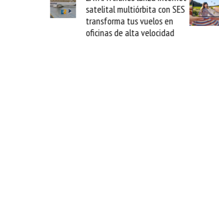
al multiórbita con SES
novedad plegable y un
rma tus vuelos en
formato fácil de enamorse
s de alta velocidad