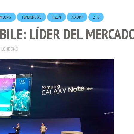
AMSUNG
TENDENCIAS
TIZEN
XIAOMI
ZTE
ILE: LÍDER DEL MERCAD
 LONDOÑO