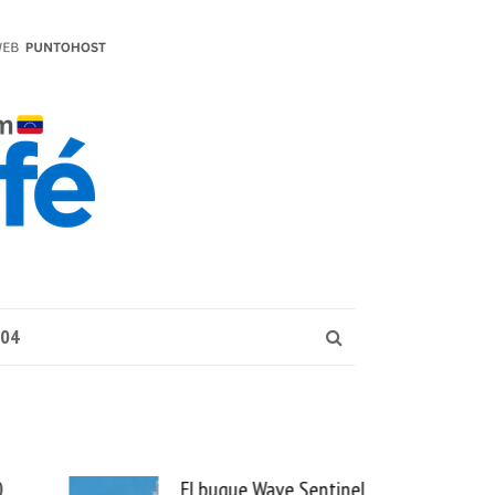
004
 Wave Sentinel
Uber se lleva PedidosYa y