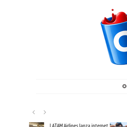
✪
irlines lanza internet
Samsung Galaxy Z Fold8 la