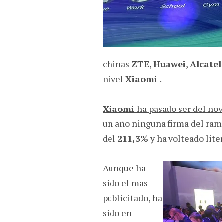
chinas
ZTE
,
Huawei
,
Alcate
nivel
Xiaomi
.
Xiaomi
ha pasado ser del nov
un año ninguna firma del ram
del
211,3%
y ha volteado liter
Aunque ha
sido el mas
publicitado, ha
sido en