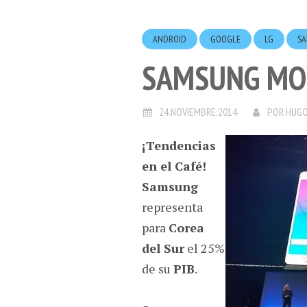
ANDROID
GOOGLE
LG
S
SAMSUNG MOB
24.NOVIEMBRE.2014
POR
HUGO
¡Tendencias
en el Café!
Samsung
representa
para
Corea
del Sur
el 25%
de su
PIB
.