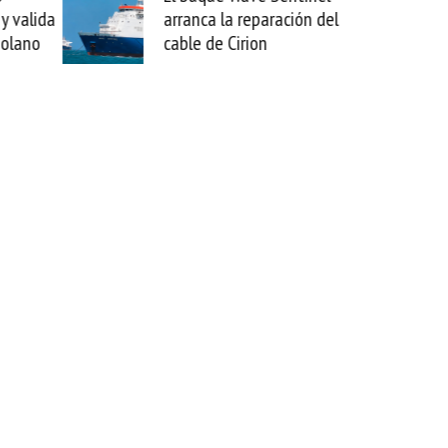
a reparación del
sabemos todo lo que puede
Cirion
mejorar tecnológicamente
esta movida