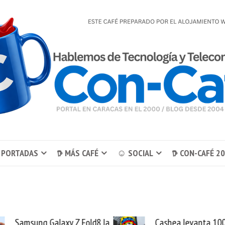
 PORTADAS
𖠚 MÁS CAFÉ
☺ SOCIAL
𖠚 CON-CAFÉ 2
Cashea levanta 100
El buque