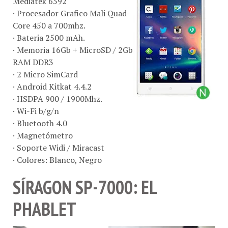
Mediatek 6592
· Procesador Grafico Mali Quad-
Core 450 a 700mhz.
· Bateria 2500 mAh.
· Memoria 16Gb + MicroSD / 2Gb
RAM DDR3
· 2 Micro SimCard
· Android Kitkat 4.4.2
· HSDPA 900 / 1900Mhz.
· Wi-Fi b/g/n
· Bluetooth 4.0
· Magnetómetro
· Soporte Widi / Miracast
· Colores: Blanco, Negro
SÍRAGON SP-7000: EL
PHABLET