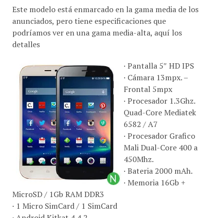
Este modelo está enmarcado en la gama media de los
anunciados, pero tiene especificaciones que
podríamos ver en una gama media-alta, aquí los
detalles
· Pantalla 5″ HD IPS
· Cámara 13mpx. –
Frontal 5mpx
· Procesador 1.3Ghz.
Quad-Core Mediatek
6582 / A7
· Procesador Grafico
Mali Dual-Core 400 a
450Mhz.
· Bateria 2000 mAh.
· Memoria 16Gb +
MicroSD / 1Gb RAM DDR3
· 1 Micro SimCard / 1 SimCard
· Android Kitkat 4.4.2