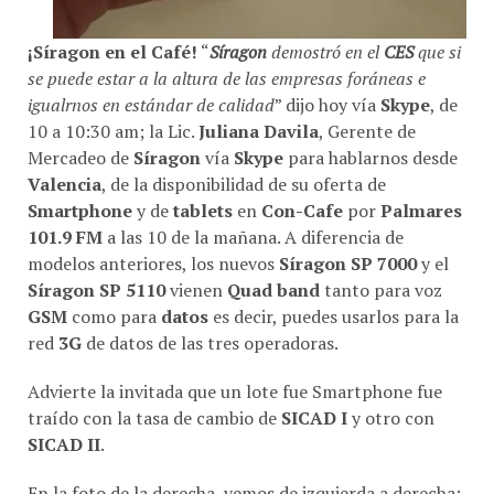
¡Síragon en el Café!
“
Síragon
demostró en el
CES
que si
se puede estar a la altura de las empresas foráneas e
igualrnos en estándar de calidad
” dijo hoy vía
Skype
, de
10 a 10:30 am; la Lic.
Juliana Davila
, Gerente de
Mercadeo de
Síragon
vía
Skype
para hablarnos desde
Valencia
, de la disponibilidad de su oferta de
Smartphone
y de
tablets
en
Con-Cafe
por
Palmares
101.9 FM
a las 10 de la mañana. A diferencia de
modelos anteriores, los nuevos
Síragon SP 7000
y el
Síragon SP 5110
vienen
Quad band
tanto para voz
GSM
como para
datos
es decir, puedes usarlos para la
red
3G
de datos de las tres operadoras.
Advierte la invitada que un lote fue Smartphone fue
traído con la tasa de cambio de
SICAD I
y otro con
SICAD II
.
En la foto de la derecha, vemos de izquierda a derecha: