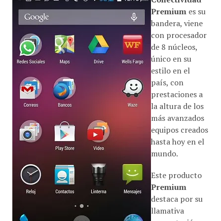
Premium
es su
bandera, viene
con procesador
de 8 núcleos,
único en su
estilo en el
país, con
prestaciones a
la altura de los
más avanzados
equipos creados
hasta hoy en el
mundo.
Este producto
Premium
destaca por su
llamativa