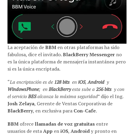
La aceptación de
BBM
en otras plataformas ha sido
fabulosa, dice el invitado.
BlackBerry Messenger
no
es la única plataforma de mensajería instantánea pero
si es la única encriptada.
“
La encriptación es de
128 bits
en
iOS
,
Android
y
WindowsPhone
; en
BlackBerry
esta sube a
256 bits
y con
el servicio
BES
alcanza la máxima seguridad
” dijo el Ing.
Josh Zelaya
, Gerente de Ventas Corporativas de
BlackBerry
, en exclusiva para
Con-Cafe
.
BBM
ofrece
llamadas de voz gratuitas
entre
usuarios de esta
App
en
iOS
,
Android
y pronto en