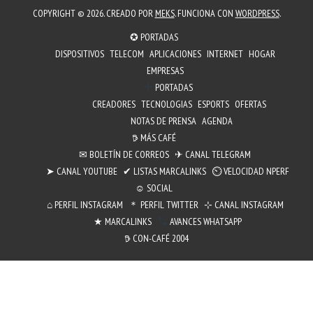
COPYRIGHT © 2026. CREADO POR
MEKS
. FUNCIONA CON
WORDPRESS
.
✪ PORTADAS
DISPOSITIVOS
TELECOM
APLICACIONES
INTERNET
HOGAR
EMPRESAS
PORTADAS
CREADORES
TECNOLOGIAS
ESPORTS
OFERTAS
NOTAS DE PRENSA
AGENDA
𖠚 MÁS CAFÉ
✉︎ BOLETÍN DE CORREOS
✈ CANAL TELEGRAM
➤ CANAL YOUTUBE
✔ LISTAS MARCALINKS
⏲︎ VELOCIDAD NPERF
☺ SOCIAL
⌂ PERFIL INSTAGRAM
＊ PERFIL TWITTER
⊹ CANAL INSTAGRAM
★ MARCALINKS
AVANCES WHATSAPP
𖠚 CON-CAFÉ 2004