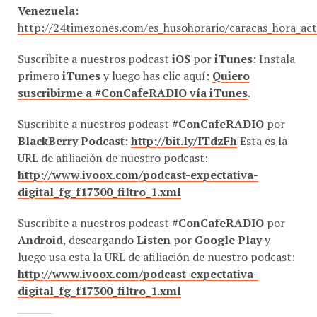
Venezuela
:
http://24timezones.com/es_husohorario/caracas_hora_ac
Suscribite a nuestros podcast
iOS
por
iTunes
: Instala
primero
iTunes
y luego has clic aquí:
Quiero
suscribirme a #ConCafeRADIO vía iTunes
.
Suscribite a nuestros podcast
#ConCafeRADIO
por
BlackBerry Podcast
:
http://bit.ly/ITdzFh
Esta es la
URL de afiliación de nuestro podcast:
http://www.ivoox.com/podcast-expectativa-
digital_fg_f17300_filtro_1.xml
Suscribite a nuestros podcast
#ConCafeRADIO
por
Android
, descargando
Listen
por
Google Play
y
luego usa esta la URL de afiliación de nuestro podcast:
http://www.ivoox.com/podcast-expectativa-
digital_fg_f17300_filtro_1.xml