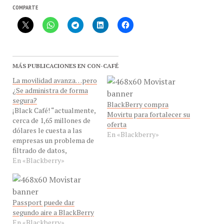
COMPARTE
MÁS PUBLICACIONES EN CON-CAFÉ
La movilidad avanza…pero
¿Se administra de forma
segura?
BlackBerry compra
¡Black Café! “actualmente,
Movirtu para fortalecer su
cerca de 1,65 millones de
oferta
dólares le cuesta a las
En «Blackberry»
empresas un problema de
filtrado de datos,
aproximadamente 94
En «Blackberry»
dólares por cada registro
que se pierde, lo cual
puede afectar el nombre
de una empresa, el valor
Passport puede dar
de su marca y su
segundo aire a BlackBerry
reputación en el mercado
En «Blackberry»