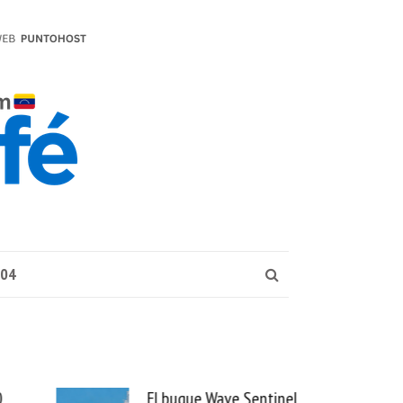
004
0
El buque Wave Sentinel