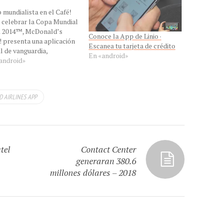
 mundialista en el Café!
 celebrar la Copa Mundial
 2014™, McDonald’s
Conoce la App de Linio ·
 presenta una aplicación
Escanea tu tarjeta de crédito
l de vanguardia,
En «android»
nald’s GOL!,
android»
rrollada con tecnología
ealidad Aumentada (AR).
a primera vez que se
D AIRLINES APP
iza esta tecnología en un
o de consumo masivo,
ado por McDonald’s
 en simultáneo…
tel
Contact Center
generaran 380.6
millones dólares – 2018