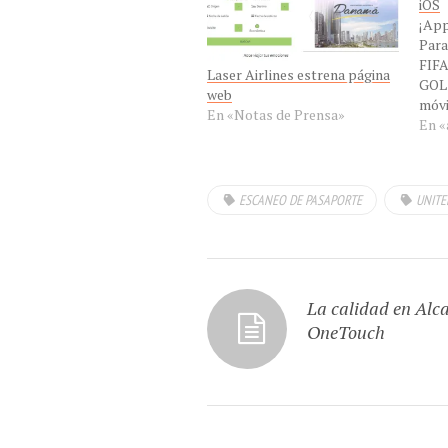
iOS
¡App
Para
FIFA
Laser Airlines estrena página
GOL!
web
móvi
En «Notas de Prensa»
McDo
En «
desa
de R
Es l
ESCANEO DE PASAPORTE
UNITE
util
jueg
lanz
GOL!
La calidad en Alca
OneTouch