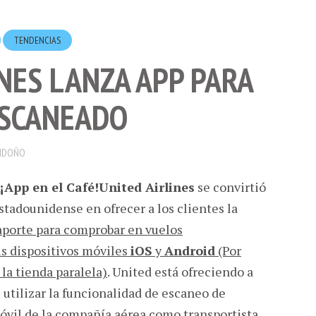
TENDENCIAS
NES LANZA APP PARA
ESCANEADO
NDOÑO
¡App en el Café!
United Airlines
se convirtió
stadounidense en ofrecer a los clientes la
aporte para comprobar en vuelos
us dispositivos móviles
iOS
y
Android
(Por
la tienda paralela)
. United está ofreciendo a
 utilizar la funcionalidad de escaneo de
móvil de la compañía aérea como transportista