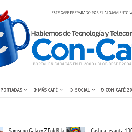
 PORTADAS
𖠚 MÁS CAFÉ
☺ SOCIAL
𖠚 CON-CAFÉ 2
Samsung Galaxy Z Fold8 la
Cashea levanta 10