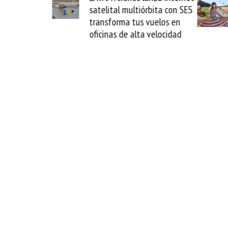
La Guaira y
satelital multiórbita con SES
el fin del
transforma tus vuelos en
o
oficinas de alta velocidad