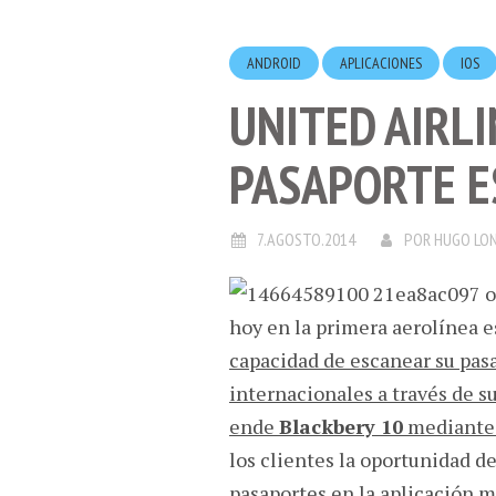
ANDROID
APLICACIONES
IOS
UNITED AIRLI
PASAPORTE 
7.AGOSTO.2014
POR
HUGO LO
hoy en la primera aerolínea e
capacidad de escanear su pas
internacionales a través de s
ende
Blackbery 10
mediante 
los clientes la oportunidad de
pasaportes en la aplicación 