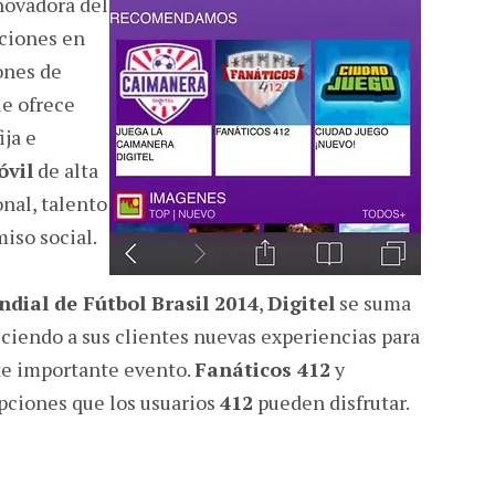
novadora del
ciones en
ones de
e ofrece
ija e
vil
de alta
nal, talento
iso social.
dial de Fútbol Brasil 2014
,
Digitel
se suma
reciendo a sus clientes nuevas experiencias para
ste importante evento.
Fanáticos 412
y
pciones que los usuarios
412
pueden disfrutar.