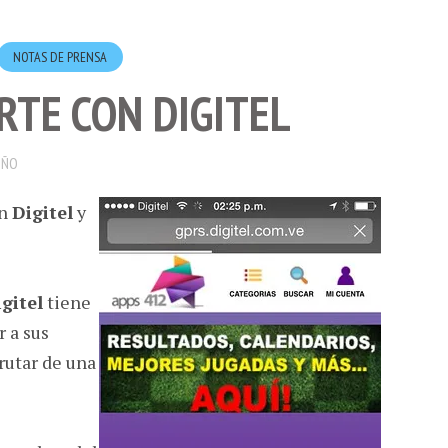
NOTAS DE PRENSA
RTE CON DIGITEL
OÑO
on
Digitel
y
gitel
tiene
r a sus
frutar de una