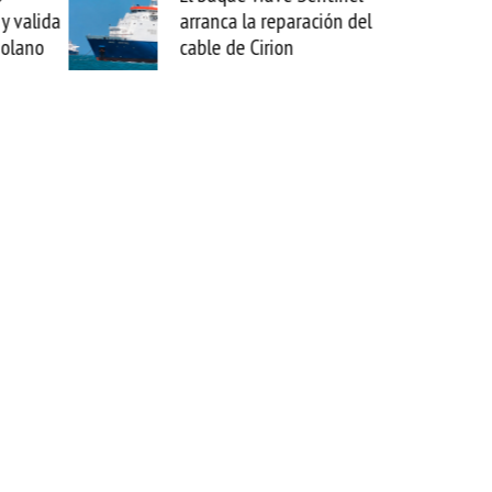
arranca la reparación del
sabemos todo lo que p
cable de Cirion
mejorar tecnológicame
esta movida