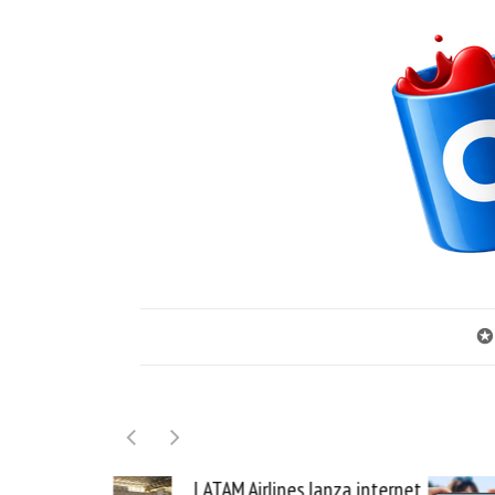
✪
LATAM Airlines lanza internet
Samsung Galaxy 