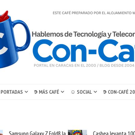
 PORTADAS
𖠚 MÁS CAFÉ
☺ SOCIAL
𖠚 CON-CAFÉ 2
Z Fold8 la
Cashea levanta 100