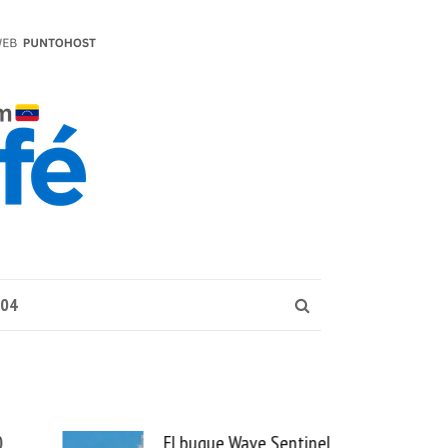
004
El buque Wave Sentinel
Uber se lleva PedidosYa