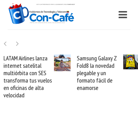
Samsung Galaxy Z
Cashea levanta 100
Fold8 la novedad
millones de dólares y
plegable y un
valida el crédito del
formato fácil de
venezolano ante el
enamorse
mundo