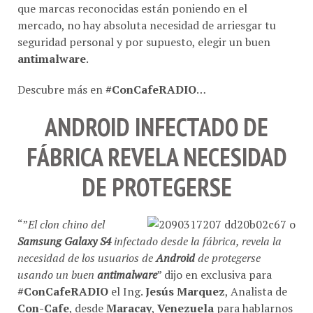
mercado, no hay absoluta necesidad de arriesgar tu
seguridad personal y por supuesto, elegir un buen
antimalware
.
Descubre más en
#ConCafeRADIO
…
ANDROID INFECTADO DE
FÁBRICA REVELA NECESIDAD
DE PROTEGERSE
“”
El clon chino del
Samsung Galaxy S4
infectado desde la fábrica, revela la
necesidad de los usuarios de
Android
de protegerse
usando un buen
antimalware
” dijo en exclusiva para
#ConCafeRADIO
el Ing.
Jesús Marquez
, Analista de
Con-Cafe
, desde
Maracay
,
Venezuela
para hablarnos
las última tendencias del momento y de la
seguridad