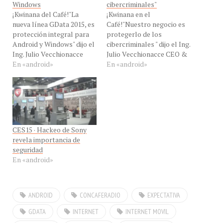
¡Kwinana del Café!"La
¡Kwinana en el
nueva línea GData 2015, es
Café!"Nuestro negocio es
protección integral para
protegerlo de los
Android y Windows" dijo el
cibercriminales " dijo el Ing.
Ing. Julio Vecchionacce
Julio Vecchionacce CEO &
CEO & General Manager
En «android»
General Manager de
En «android»
de Kwinana
Kwinana
Tech,representante oficial
Tech,representante oficial
de GData, para hablarnos
de GData, para hablarnos
de la nueva línea GDATA
de lo mitos, verdades y
2015 en #ConCafeRADIO.
conocer de las soluciones
Óyenos desde tu
AntiMalware en
CES15 · Hackeo de Sony
escritorio, portátil o móvil
#ConCafeRADIO. Óyenos
revela importancia de
en streaming, haciendo
desde tu escritorio,
seguridad
clic…
portátil o móvil en
En «android»
streaming, haciendo…
ANDROID
CONCAFERADIO
EXPECTATIVA
GDATA
INTERNET
INTERNET MOVIL
NOTICIAS
SOFTWARE
TECNOLOGIA