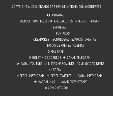
COPYRIGHT © 2026. CREADO POR
MEKS
. FUNCIONA CON
WORDPRESS
.
✪ PORTADAS
DISPOSITIVOS
TELECOM
APLICACIONES
INTERNET
HOGAR
EMPRESAS
PORTADAS
CREADORES
TECNOLOGIAS
ESPORTS
OFERTAS
NOTAS DE PRENSA
AGENDA
𖠚 MÁS CAFÉ
✉︎ BOLETÍN DE CORREOS
✈ CANAL TELEGRAM
➤ CANAL YOUTUBE
✔ LISTAS MARCALINKS
⏲︎ VELOCIDAD NPERF
☺ SOCIAL
⌂ PERFIL INSTAGRAM
＊ PERFIL TWITTER
⊹ CANAL INSTAGRAM
★ MARCALINKS
AVANCES WHATSAPP
𖠚 CON-CAFÉ 2004