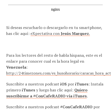
Si deseas escucharlo o descargarlo en tu smartphone,
has clic aquí:
eXpectativa con
Jesús Marquez
.
Para los lectores del resto de habla hispana, este es el
enlace para conocer cual es la hora legal en
Venezuela
:
http://24timezones.com/es_husohorario/caracas_hora_ac
Suscribite a nuestros podcast
iOS
por
iTunes
: Instala
primero
iTunes
y luego has clic aquí:
Quiero
suscribirme a #ConCafeRADIO vía iTunes
.
Suscribite a nuestros podcast
#ConCafeRADIO
por
BlackBerry Podcast
:
http://bit.ly/ITdzFh
Esta es la