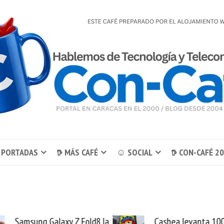
 PORTADAS
𖠚 MÁS CAFÉ
☺ SOCIAL
𖠚 CON-CAFÉ 2
Samsung Galaxy Z Fold8 la
Cashea levanta 10