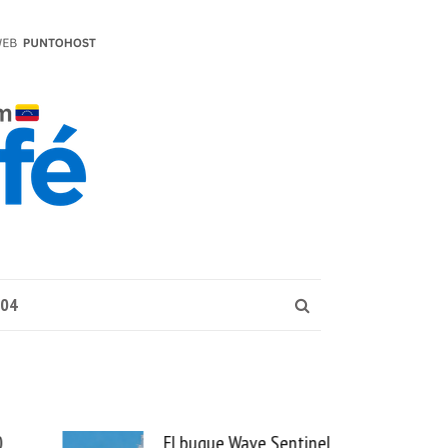
004
0
El buque Wave Sentinel