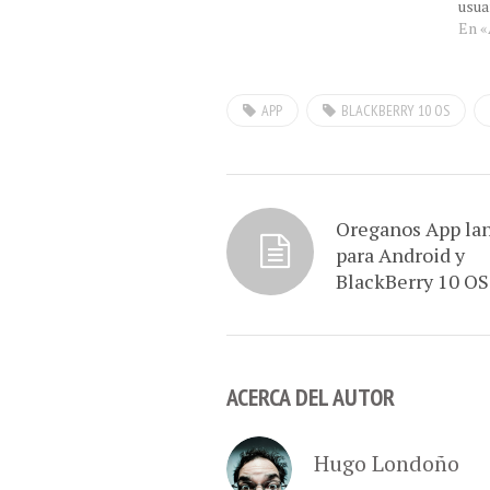
usua
jueg
En «
con 
sus 
con 
APP
BLACKBERRY 10 OS
como
letr
Oreganos App la
para Android y
BlackBerry 10 OS
ACERCA DEL AUTOR
Hugo Londoño