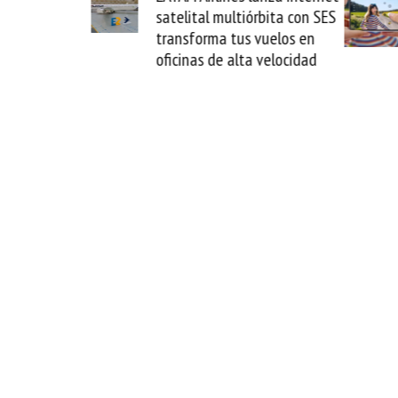
La Guaira y
satelital multiórbita con SES
el fin del
transforma tus vuelos en
o
oficinas de alta velocidad