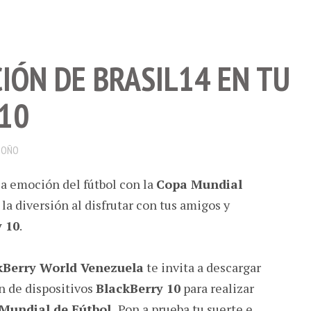
IÓN DE BRASIL14 EN TU
10
DOÑO
la emoción del fútbol con la
Copa Mundial
 la diversión al disfrutar con tus amigos y
 10
.
kBerry World Venezuela
te invita a descargar
ón de dispositivos
BlackBerry 10
para realizar
Mundial de Fútbol
.
Pon a prueba tu suerte e