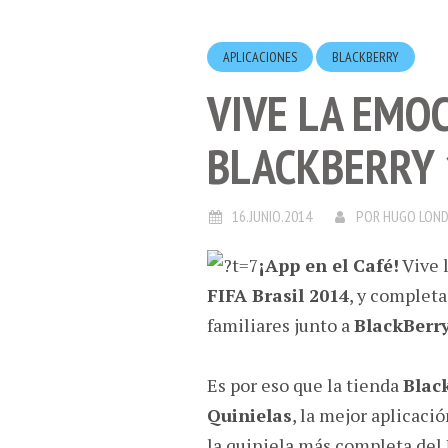
APLICACIONES
BLACKBERRY
VIVE LA EMOC
BLACKBERRY 
16.JUNIO.2014
POR
HUGO LON
¡App en el Café!
Vive 
FIFA Brasil 2014
, y completa
familiares junto a
BlackBerry
Es por eso que la tienda
Blac
Quinielas
, la mejor aplicaci
la quiniela más completa del