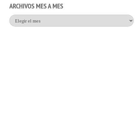
ARCHIVOS MES A MES
Archivos
mes
a
mes