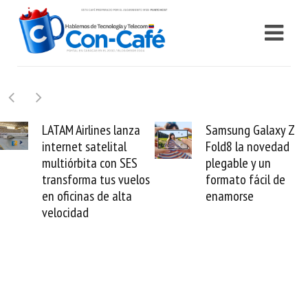
TAM Airlines lanza
Samsung Galaxy Z
ternet satelital
Fold8 la novedad
m
ltiórbita con SES
plegable y un
v
ansforma tus vuelos
formato fácil de
 oficinas de alta
enamorse
locidad