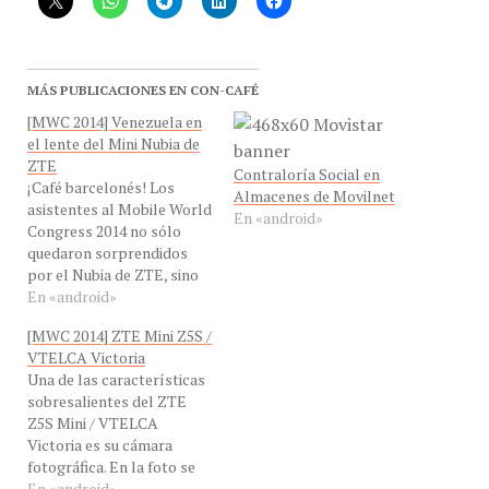
MÁS PUBLICACIONES EN CON-CAFÉ
[MWC 2014] Venezuela en
el lente del Mini Nubia de
ZTE
Contraloría Social en
¡Café barcelonés! Los
Almacenes de Movilnet
asistentes al Mobile World
En «android»
Congress 2014 no sólo
quedaron sorprendidos
por el Nubia de ZTE, sino
por sus imágenes de alta
En «android»
definición que pemitieron
[MWC 2014] ZTE Mini Z5S /
captar las bellas imágenes
VTELCA Victoria
de Venezuela y ser exibidas
Una de las características
en el su stand en
sobresalientes del ZTE
Barcelona, España. Gracias
Z5S Mini / VTELCA
a una alianza con la
Victoria es su cámara
empresa…
fotográfica. En la foto se
observa como podemos
En «android»