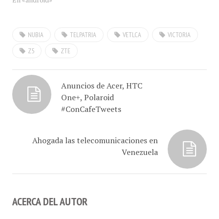
retroceder o avanzar
puntos de la foto para
hacer aparecer personas o
NUBIA
TELPATRIA
VETLCA
VICTORIA
hacer que sonrían de la
mano del Sr. Yunxi Wei.
Z5
ZTE
¡Café barcelonés! Sólo
Con-Cafe hizo…
Anuncios de Acer, HTC
One+, Polaroid
#ConCafeTweets
Ahogada las telecomunicaciones en
Venezuela
ACERCA DEL AUTOR