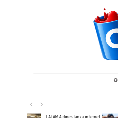
✪
 lanza internet
Samsung Galaxy Z Fold8 la