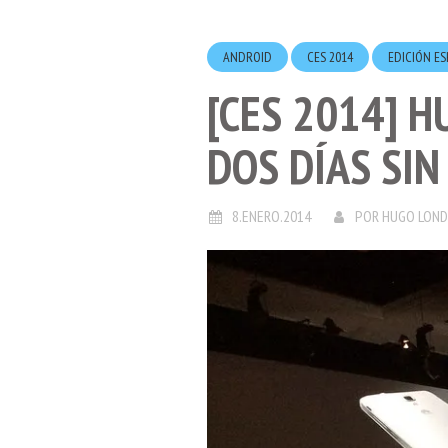
ANDROID
CES 2014
EDICIÓN ES
[CES 2014] 
DOS DÍAS SIN
8.ENERO.2014
POR
HUGO LON