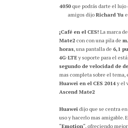
4050
que podrás darte el lujo
amigos dijo
Richard Yu
e
¡Café en el CES!
La marca d
Mate2
con con una pila de
m
horas
, una pantalla de
6,1 p
4G-LTE
y soporte para el est
segundo de velocidad de d
mas completa sobre el tema, 
Huawei en el CES 2014
y el 
Ascend Mate2
Huawei
dijo que se centra en
uso y hacerlo mas amigable. E
“
Emotion
“, ofreciendo mejor