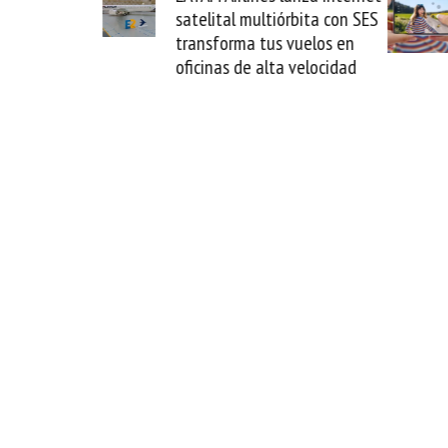
órbita con SES
novedad plegable y un
 vuelos en
formato fácil de enamorse
a velocidad