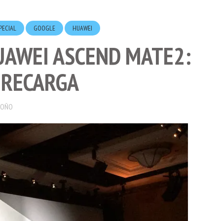
PECIAL
GOOGLE
HUAWEI
HUAWEI ASCEND MATE2:
 RECARGA
DOÑO