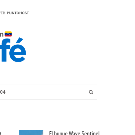
004
entinel
Uber se lleva PedidosYa y