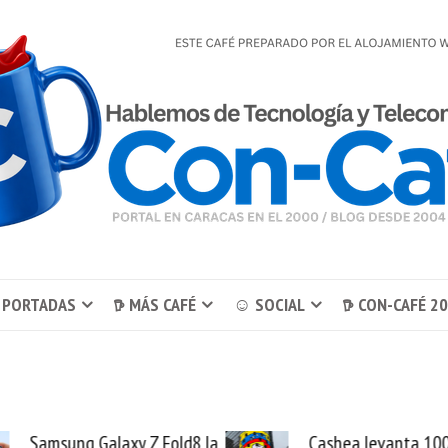
 PORTADAS
𖠚 MÁS CAFÉ
☺ SOCIAL
𖠚 CON-CAFÉ 2
Cashea levanta 100
El buque Wave S