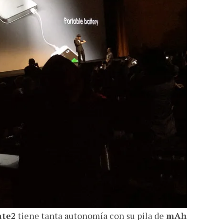
ate2
tiene tanta autonomía con su pila de
mAh