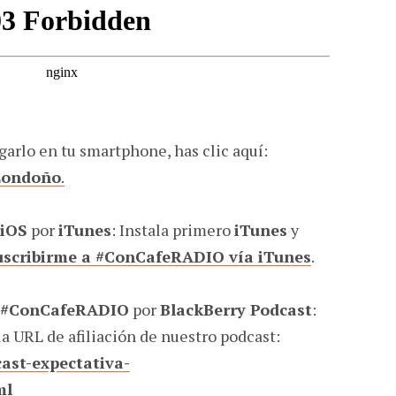
garlo en tu smartphone, has clic aquí:
Londoño
.
iOS
por
iTunes
: Instala primero
iTunes
y
uscribirme a #ConCafeRADIO vía iTunes
.
#ConCafeRADIO
por
BlackBerry Podcast
:
la URL de afiliación de nuestro podcast:
ast-expectativa-
ml