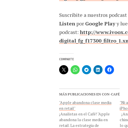
Suscribite a nuestros podcast
Listen
por
Google Play
y lue
podcast:
http://www.ivoox.
digital_fg_f17300_filtro_1.x
COMPARTE
MÁS PUBLICACIONES EN CON-CAFÉ
"Apple abandona clase media
"Ni 
en retail"
iPho
¡Analistas en el Café! "Apple
¡Aná
abandona la clase media en
chin
retail. La estrategia de
lo q