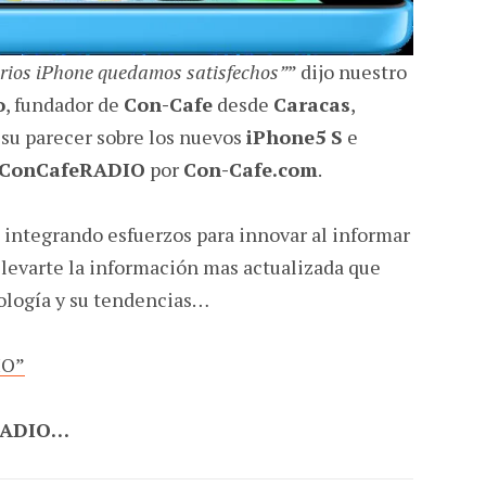
rios iPhone quedamos satisfechos”
” dijo nuestro
o
, fundador de
Con-Cafe
desde
Caracas
,
 su parecer sobre los nuevos
iPhone5 S
e
ConCafeRADIO
por
Con-Cafe.com
.
integrando esfuerzos para innovar al informar
 llevarte la información mas actualizada que
ología y su tendencias…
IO”
RADIO…