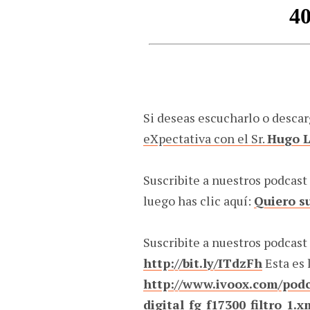
Si deseas escucharlo o descar
eXpectativa con el Sr.
Hugo 
Suscribite a nuestros podcast
luego has clic aquí:
Quiero s
Suscribite a nuestros podcast
http://bit.ly/ITdzFh
Esta es 
http://www.ivoox.com/podc
digital_fg_f17300_filtro_1.x