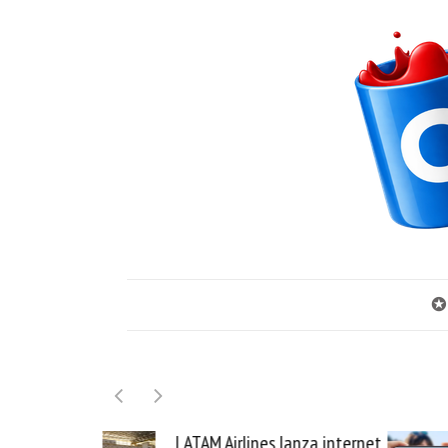
✪
LATAM Airlines lanza internet
Samsung G