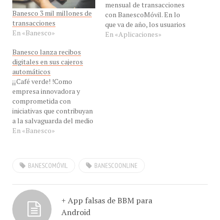
Banesco 3 mil millones de
con BanescoMóvil. En lo
transacciones
que va de año, los usuarios
En «Banesco»
de la entidad financiera
En «Aplicaciones»
realizan una media de 27,05
Banesco lanza recibos
millones de operaciones al
digitales en sus cajeros
mes a través de las
automáticos
aplicaciones móviles
¡¡Café verde! !Como
presentes en en todas las
empresa innovadora y
plataformas…
comprometida con
iniciativas que contribuyan
a la salvaguarda del medio
ambiente, Banesco Banco
En «Banesco»
Universal eliminó los
comprobantes en papel en
sus cajeros automáticos
BANESCOMÓVIL
BANESCOONLINE
para las transacciones de
retiros y transferencias
entre cuentas. Esta medida
busca una reducción de
+ App falsas de BBM para
65% en el consumo de
Android
papel…