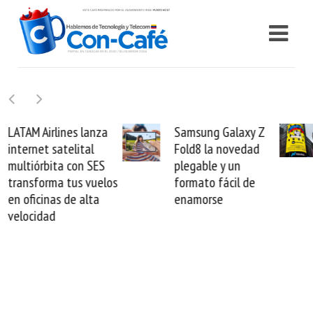
Samsung Galaxy Z
Cashea levanta 100
Fold8 la novedad
millones de dólares y
plegable y un
valida el crédito del
formato fácil de
venezolano ante el
enamorse
mundo