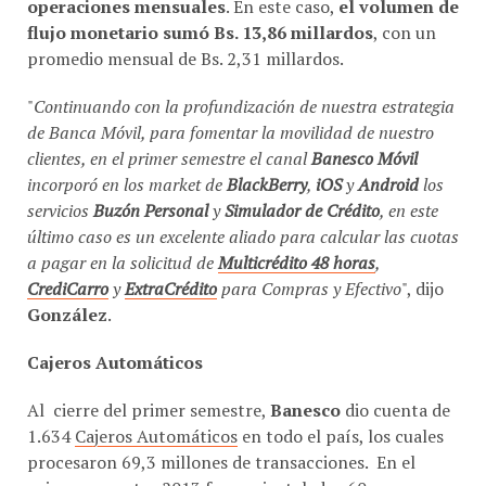
flujo monetario sumó Bs. 13,86 millardos
, con un
promedio mensual de Bs. 2,31 millardos.
"
Continuando con la profundización de nuestra estrategia
de Banca Móvil, para fomentar la movilidad de nuestro
clientes, en el primer semestre el canal
Banesco Móvil
incorporó en los market de
BlackBerry
,
iOS
y
Android
los
servicios
Buzón Personal
y
Simulador de Crédito
, en este
último caso es un excelente aliado para calcular las cuotas
a pagar en la solicitud de
Multicrédito 48 horas
,
CrediCarro
y
ExtraCrédito
para Compras y Efectivo
", dijo
González
.
Cajeros Automáticos
Al cierre del primer semestre,
Banesco
dio cuenta de
1.634
Cajeros Automáticos
en todo el país, los cuales
procesaron 69,3 millones de transacciones. En el
primer semestre 2013 fueron instalados 60 nuevos