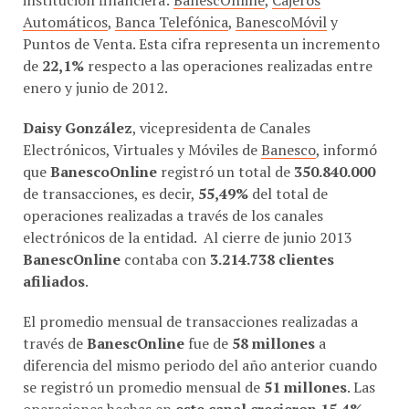
Automáticos
,
Banca Telefónica
,
BanescoMóvil
y
Puntos de Venta. Esta cifra representa un incremento
de
22,1%
respecto a las operaciones realizadas entre
enero y junio de 2012.
Daisy González
, vicepresidenta de Canales
Electrónicos, Virtuales y Móviles de
Banesco
, informó
que
BanescoOnline
registró un total de
350.840.000
de transacciones, es decir,
55,49%
del total de
operaciones realizadas a través de los canales
electrónicos de la entidad. Al cierre de junio 2013
BanescOnline
contaba con
3.214.738 clientes
afiliados
.
El promedio mensual de transacciones realizadas a
través de
BanescOnline
fue de
58 millones
a
diferencia del mismo periodo del año anterior cuando
se registró un promedio mensual de
51 millones
. Las
operaciones hechas en
este canal crecieron 15,4%