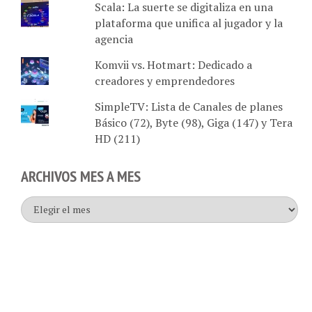
plataforma que unifica al jugador y la
agencia
Komvii vs. Hotmart: Dedicado a
creadores y emprendedores
SimpleTV: Lista de Canales de planes
Básico (72), Byte (98), Giga (147) y Tera
HD (211)
ARCHIVOS MES A MES
Archivos
mes
a
mes