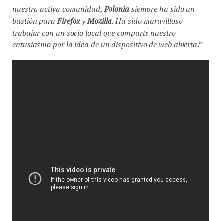
nuestra activa comunidad,
Polonia
siempre ha sido un
bastión para
Firefox
y
Mozilla
. Ha sido maravilloso
trabajar con un socio local que comparte nuestro
entusiasmo por la idea de un dispositivo de web abierta
.”