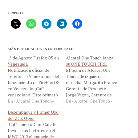
COMPARTE
MÁS PUBLICACIONES EN CON-CAFÉ
1° de Agosto Firefox OS en
Alcatel One Touch lanza
Venezuela
su ONE TOUCH FIRE
Notificación oficial de
El team de Alcatel One
Telefónica Venezolana, del
Touch, de izquierda a
lanzamiento de FireFox OS
derecha: Margarita Franco
en Venezuela. ¡Café
Gerente de Producto,
venezolano! Este primero
Jorge Vigon, Gerente de
de agosto, llega a
En «Alcatel One Touch»
Mercadeo, María Jesús
En «Alcatel One Touch»
Venezuela y a Colombia,
Carvajal Country Mánager
Desempaque y Primer Uso
los Smartphone con
y Hector Jaimes Gerente
del ZTE Open
Firefox OS. El modelo que
de Postventa, exhiben al
¡Café abierto!Con-Cafe les
nos llega es el Alcaltel
ONE TOUCH FIRE.
llevo a sus lectores en el
One Touch One Fire, muy
¡Alcatel en el Café!
MWC 2012 el anuncio de
aplaudido por quienes lo
"Alcatel One Touch tiene