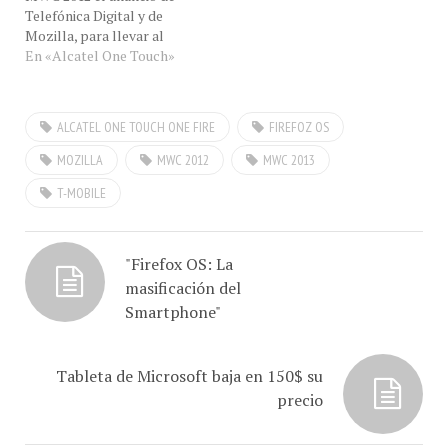
Telefónica Digital y de
han probado. Este
una solución en
Mozilla, para llevar al
Smartphone…
comunicación para cada…
mundo un nuevo sistema
En «Alcatel One Touch»
operativo abierto. En el
mes de febrero, en el MWC
2013 le llevamos la
ALCATEL ONE TOUCH ONE FIRE
FIREFOZ OS
primicia de los primeros
terminales y la entrevista
MOZILLA
MWC 2012
MWC 2013
exclusiva realizada…
T-MOBILE
"Firefox OS: La
masificación del
Smartphone"
Tableta de Microsoft baja en 150$ su
precio