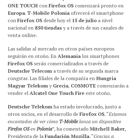
ONE TOUCH
con
Firefox OS
comenzará pronto en
Europa
.
T-Mobile Polonia
ofrecerá el smartphone
con
Firefox OS
desde hoy el
15 de julio
a nivel
nacional en
850 tiendas
y a través de sus canales de
venta online.
Las salidas al mercado en otros países europeos
seguirán en otoño. En
Alemania
los smartphones
Firefox OS
serán comercializados a través de
Deutsche Telecom
a través de su segunda marca
congstar. Las filiales de la compañía en
Hungría
Magyar Telekom
y
Grecia
,
COSMOTE
comenzarán a
vender el
Alcatel One Touch Fire
este otoño.
Deutsche Telekom
ha estado involucrado, junto a
otros socios, en el desarrollo de
Firefox OS
. “
Estamos
encantados de ver cómo
T-Mobile
lanza un dispositivo
Firefox OS
en
Polonia
”, ha comentado
Mitchell Baker
,
Presidenta de la
Fundación Mozilla
. “
Gracias a