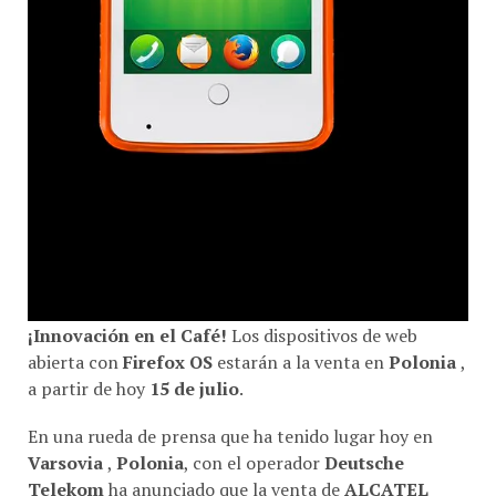
¡Innovación en el Café!
Los dispositivos de web
abierta con
Firefox OS
estarán a la venta en
Polonia
,
a partir de hoy
15 de julio
.
En una rueda de prensa que ha tenido lugar hoy en
Varsovia
,
Polonia
, con el operador
Deutsche
Telekom
ha anunciado que la venta de
ALCATEL