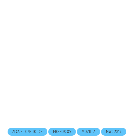
ALCATEL ONE TOUCH
FIREFOX OS
MOZILLA
MWC 2012