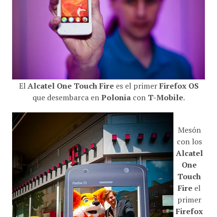
El
Alcatel One Touch Fire
es el primer
Firefox OS
que desembarca en
Polonia
con
T-Mobile
.
Mesón
con los
Alcatel
One
Touch
Fire
el
primer
Firefox