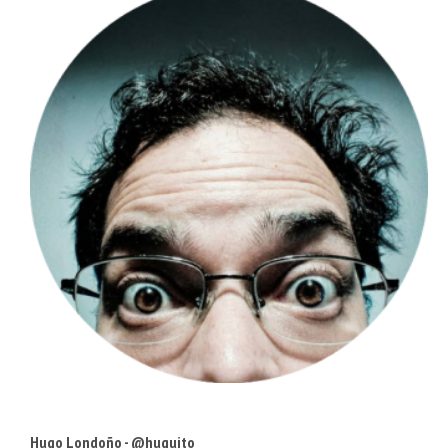
Hugo Londoño - @huguito