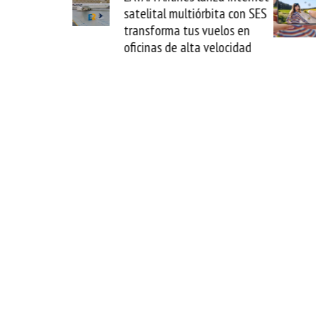
a y
satelital multiórbita con SES
nove
l
transforma tus vuelos en
form
oficinas de alta velocidad