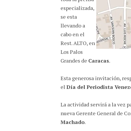
especializada,
se esta
llevando a
cabo en el
Rest. ALTO, en
Los Palos
Grandes de
Caracas
.
Esta generosa invitación, res
el
Día del Periodista Vene
La actividad servirá a la vez p
nueva Gerente General de Co
Machado
.