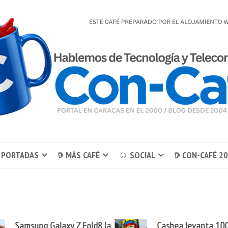
 PORTADAS
𖠚 MÁS CAFÉ
☺ SOCIAL
𖠚 CON-CAFÉ 2
ung Galaxy Z Fold8 la
Cashea levanta 100