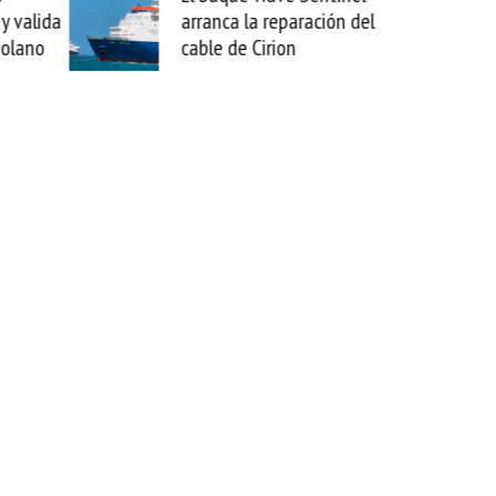
arranca la reparación del
sabemos to
cable de Cirion
mejorar te
esta movid