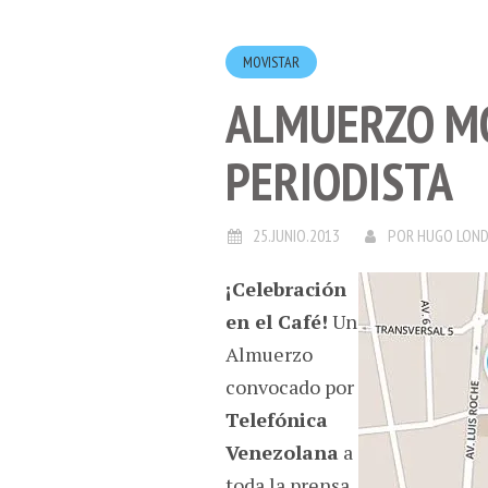
MOVISTAR
ALMUERZO MO
PERIODISTA
25.JUNIO.2013
POR
HUGO LON
¡Celebración
en el Café!
Un
Almuerzo
convocado por
Telefónica
Venezolana
a
toda la prensa