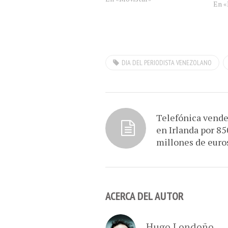
En «
importante, gracias a su más
reciente acuerdo de inversión
en el balompié nacional,
representado por una gran
alianza con la Federación
Venezolana…
DIA DEL PERIODISTA VENEZOLANO
Telefónica vend
en Irlanda por 85
millones de euro
ACERCA DEL AUTOR
Hugo Londoño