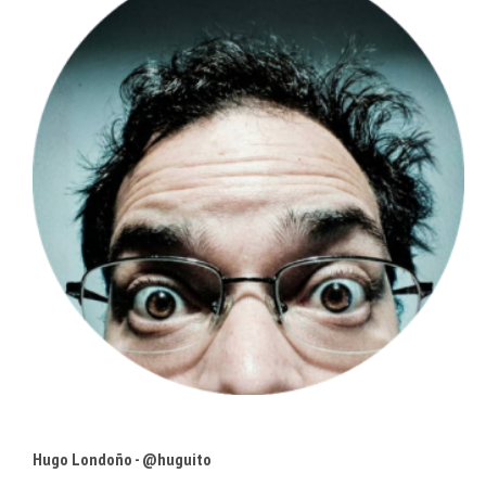
Hugo Londoño - @huguito
Comer y vivir en Caracas
• Comparto tecnología @concafe •