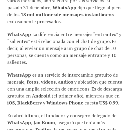
pasado 31 diciembre,
WhatsApp
dijo que llego al pico
de los
18 mil millonesde mensajes instantáneos
exitosamente procesados.
WhatsApp
La diferencia entre mensajes “entrantes” y
“salientes” está relacionada con el chat de grupo. Es
decir, al enviar un mensaje a un grupo de chat de 10
personas, se cuenta como un mensaje entrante y 10
salientes.
WhatsApp
es un servicio de intercambio gratuito de
mensaje,
fotos
,
videos
,
audios
y ubicación que cuenta
con una amplia selección de emoticons. Es de descarga
gratuita en
Android
(el primer año), mientras que en
iOS
,
BlackBerry
y
Windows Phone
cuesta
US$ 0.99
.
En abril último, el fundador y consejero delegado de
WhatsApp
,
Jan Koum
, aseguró que tenía más
usuarios que
Twitter
, la red social que registra nada
menos que
200 millones de usuarios activos al mes
.