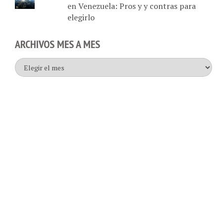
elegirlo
ARCHIVOS MES A MES
Archivos
mes
a
mes