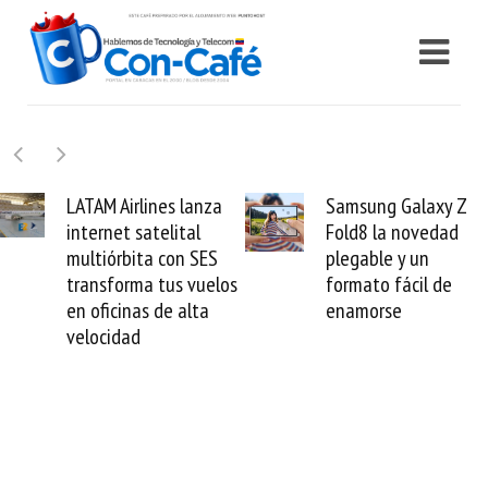
Samsung Galaxy Z
Cashea levanta 100
Fold8 la novedad
millones de dólares y
plegable y un
valida el crédito del
formato fácil de
venezolano ante el
enamorse
mundo