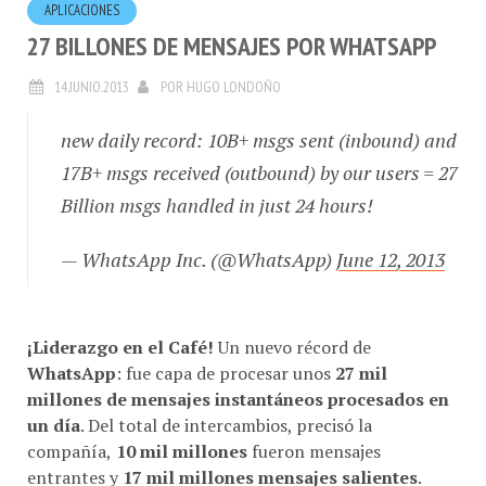
27 BILLONES DE MENSAJES POR WHATSAPP
14.JUNIO.2013
POR
HUGO LONDOÑO
new daily record: 10B+ msgs sent (inbound) and
17B+ msgs received (outbound) by our users = 27
Billion msgs handled in just 24 hours!
— WhatsApp Inc. (@WhatsApp)
June 12, 2013
¡Liderazgo en el Café!
Un nuevo récord de
WhatsApp
: fue capa de procesar unos
27 mil
millones de mensajes instantáneos procesados en
un día
. Del total de intercambios, precisó la
compañía,
10 mil millones
fueron mensajes
entrantes y
17 mil millones mensajes salientes
.