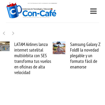
Samsung Galaxy Z
Cashea levanta 100
Fold8 la novedad
millones de dólares 
plegable y un
valida el crédito del
s
formato fácil de
venezolano ante el
enamorse
mundo