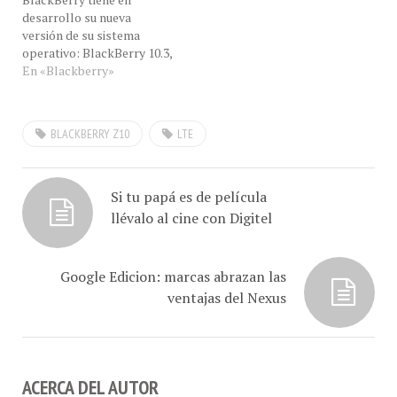
procesador: viene el
para dárselos a conocer. El
versión de su sistema
Qualcomm MSM8960
primer dispositivo LTE
operativo: BlackBerry 10.3,
Snapdragon.…
disponible en su inventario
observamos la capturas de
En «Blackberry»
fue…
pantalla, cortesía de
nuestro amigo David, en la
Ciudad de los Caballeros.
BLACKBERRY Z10
LTE
Según los entendidos en la
materia, esta interfaz de
usuario de BlackBerry 10
una apariencia más plana,
Si tu papá es de película
…
llévalo al cine con Digitel
Google Edicion: marcas abrazan las
ventajas del Nexus
ACERCA DEL AUTOR