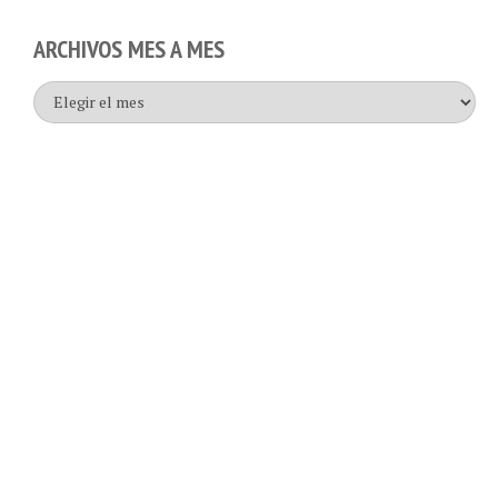
ARCHIVOS MES A MES
Archivos
mes
a
mes