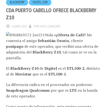
CDA PUERTO CABELLO OFRECE BLACKBERRY
Z10
6.JUNIO.2013
POR
HUGO LONDOÑO
¡Oferta de Café!
Me
comenta el amigo
Sebastián Osorio
, cliente
postpago
de este operador, que recibió una oferta de
adquisición del
BlackBerry Z10
, tal como se ve en la
pantalla.
El
BlackBerry Z10
de
Digitel
es el
STL100-2
, distinto
al de
Movistar
que es el
STL100-1
.
La diferencia radica en el procesador un poderoso
Snapdragon Qualcomm
por que es
LTE
en la banda
de este operador.
Como punto de información, este equipo soporta
HSPA+
pero no en las bandas de
Movistar
ni de