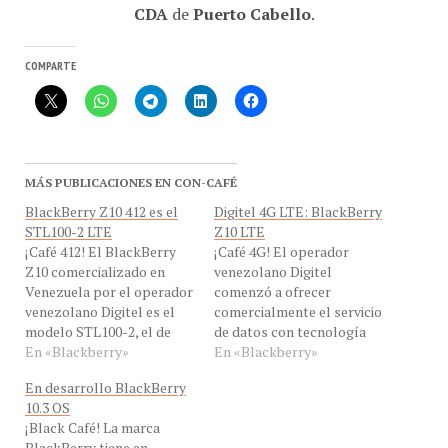
COMPARTE
MÁS PUBLICACIONES EN CON-CAFÉ
BlackBerry Z10 412 es el
Digitel 4G LTE: BlackBerry
STL100-2 LTE
Z10 LTE
¡Café 412! El BlackBerry
¡Café 4G! El operador
Z10 comercializado en
venezolano Digitel
Venezuela por el operador
comenzó a ofrecer
venezolano Digitel es el
comercialmente el servicio
modelo STL100-2, el de
de datos con tecnología
Movistar es el STL100-1.
En «Blackberry»
de cuarta generación
En «Blackberry»
El BlackBerry Z10, versión
celular (4G)/LTE (Siglas de
En desarrollo BlackBerry
STL100-2 viene con bandas
Long Term Evolution),
10.3 OS
LTE de 800, 900, 1800, 2600
Hugo Londoño y este
¡Black Café! La marca
Mhz. Esta versión tiene
servidor, hemos decidido
BlackBerry tiene en
otra variante, el
hablar de estos equipos
desarrollo su nueva