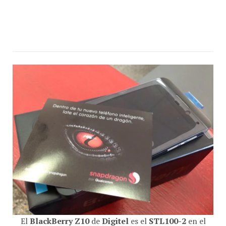
El
BlackBerry Z10
de
Digitel
es el
STL100-2
en el
CDA
de
Puerto Cabello
.