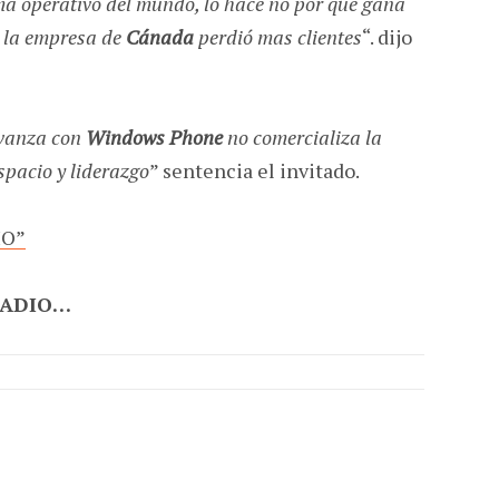
ema operativo del mundo, lo hace no por que gana
e la empresa de
Cánada
perdió mas clientes
“. dijo
vanza con
Windows Phone
no comercializa la
spacio y liderazgo
” sentencia el invitado.
IO”
RADIO…