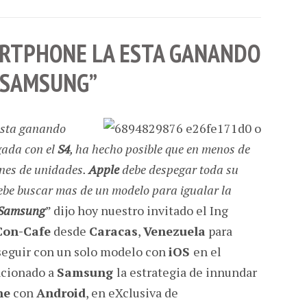
ARTPHONE LA ESTA GANANDO
SAMSUNG”
esta ganando
gada con el
S4
, ha hecho posible que en menos de
ones de unidades.
Apple
debe despegar toda su
ebe buscar mas de un modelo para igualar la
Samsung
” dijo hoy nuestro invitado el Ing
Con-Cafe
desde
Caracas
,
Venezuela
para
eguir con un solo modelo con
iOS
en el
ncionado a
Samsung
la estrategia de innundar
ne
con
Android
, en eXclusiva de