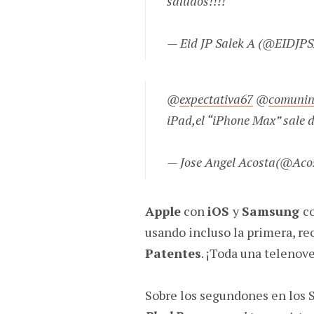
saludos!!!!
— Eid JP Salek A (@EIDJP
@
expectativa67
@
comunin
iPad,el “iPhone Max” sale de
— Jose Angel Acosta(@Aco
Apple
con
iOS
y
Samsung
c
usando incluso la primera, rec
Patentes
. ¡Toda una telenov
Sobre los segundones en los 