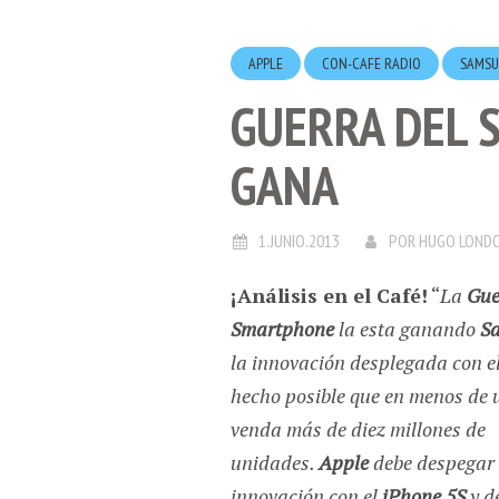
APPLE
CON-CAFE RADIO
SAMS
GUERRA DEL
GANA
1.JUNIO.2013
POR
HUGO LOND
¡Análisis en el Café!
“
La
Gue
Smartphone
la esta ganando
S
la innovación desplegada con e
hecho posible que en menos de 
venda más de diez millones de
unidades.
Apple
debe despegar
innovación con el
iPhone 5S
y d