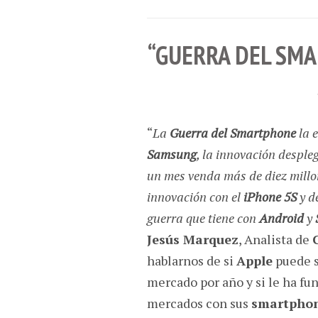
“GUERRA DEL SM
“
La
Guerra del Smartphone
la 
Samsung
, la innovación desple
un mes venda más de diez mill
innovación con el
iPhone 5S
y d
guerra que tiene con
Android
y
Jesús Marquez
, Analista de
hablarnos de si
Apple
puede s
mercado por año y si le ha fu
mercados con sus
smartpho