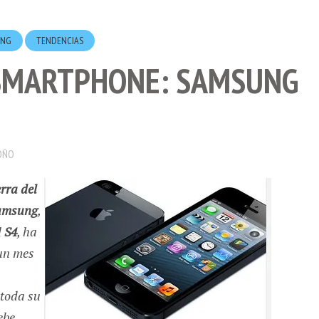
UNG
TENDENCIAS
 SMARTPHONE: SAMSUNG
OÑO
rra del
amsung
,
l
S4
, ha
un mes
 toda su
ebe