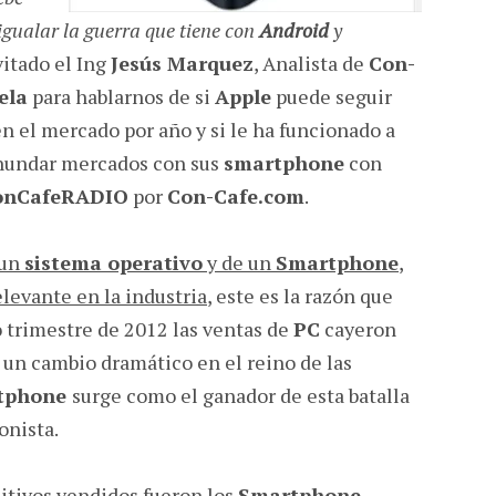
gualar la guerra que tiene con
Android
y
vitado el Ing
Jesús Marquez
, Analista de
Con-
ela
para hablarnos de si
Apple
puede seguir
en el mercado por año y si le ha funcionado a
nnundar mercados con sus
smartphone
con
onCafeRADIO
por
Con-Cafe.com
.
 un
sistema operativo
y de un
Smartphone
,
elevante en la industria
, este es la razón que
o trimestre de 2012 las ventas de
PC
cayeron
on un cambio dramático en el reino de las
tphone
surge como el ganador de esta batalla
onista.
sitivos vendidos fueron los
Smartphone
.