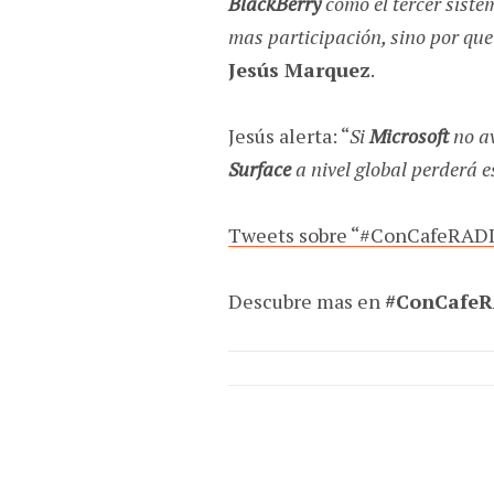
BlackBerry
como el tercer sist
mas participación, sino por qu
Jesús Marquez
.
Jesús alerta: “
Si
Microsoft
no a
Surface
a nivel global perderá e
Tweets sobre “#ConCafeRAD
Descubre mas en
#ConCafe