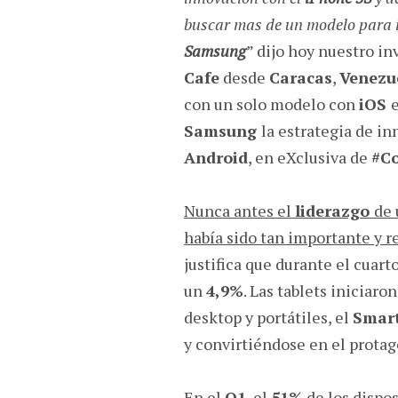
buscar mas de un modelo para i
Samsung
” dijo hoy nuestro in
Cafe
desde
Caracas
,
Venezu
con un solo modelo con
iOS
Samsung
la estrategia de i
Android
, en eXclusiva de
#C
Nunca antes el
liderazgo
de
había sido tan importante y r
justifica que durante el cuart
un
4,9%
. Las tablets iniciar
desktop y portátiles, el
Smar
y convirtiéndose en el protag
En el
Q1
, el
51%
de los dispo