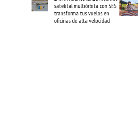
La Guaira y
satelital multiórbita con SES
el fin del
transforma tus vuelos en
o
oficinas de alta velocidad