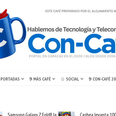
 PORTADAS
𖠚 MÁS CAFÉ
☺ SOCIAL
𖠚 CON-CAFÉ 2
Samsung Galaxy Z Fold8 la
Cashea levanta 10