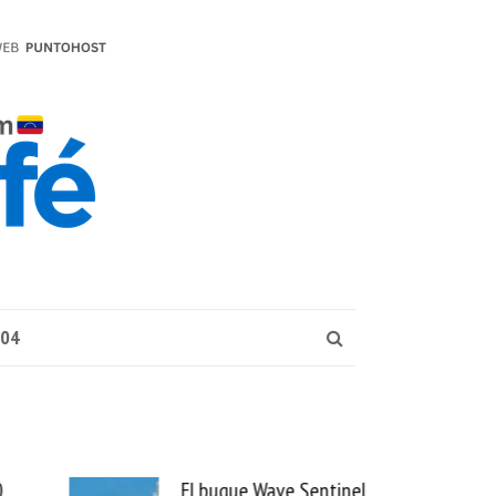
004
0
El buque Wave Sentinel