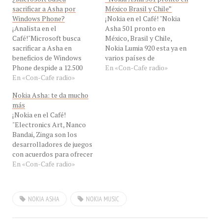
sacrificar a Asha por
México Brasil y Chile”
Windows Phone?
¡Nokia en el Café! "Nokia
¡Analista en el
Asha 501 pronto en
Café!"Microsoft busca
México, Brasil y Chile,
sacrificar a Asha en
Nokia Lumia 920 esta ya en
beneficios de Windows
varios países de
Phone despide a 12.500
Latinoameria y esperamos
En «Con-Cafe radio»
empleados de los 16 mil
En «Con-Cafe radio»
se unan nuevos países el
vinculados a Nokia " dijo el
nuevo miembro de la
Nokia Asha: te da mucho
Ing. Jesús Marquez
familia Lumia: el 925" dicen
más
Analista de Con-Cafe, para
a #ConCafeRADIO EN
¡Nokia en el Café!
hablarnos de la nueva
VIVO nuestros invitados el
"Electronics Art, Nanco
línea GDATA 2015 en
Sr. Saulo Passos ,…
Bandai, Zinga son los
#ConCafeRADIO. ¿Será que
desarrolladores de juegos
las pérdidas de
con acuerdos para ofrecer
explotación superan…
en la Tienda Nokia su
En «Con-Cafe radio»
portofolio de juegos
clásicos de Arcade para la
familia de Nokia Asha, si el
NOKIA ASHA
NOKIA MUSIC
consumidor tuviera que
pagar por ellos, el
importe sería muy