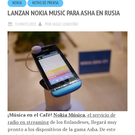
NOKIA
NOTAS DE PRENSA
LANZAN NOKIA MUSIC PARA ASHA EN RUSIA
31.MAYO.2013
POR
HUGO LONDOÑO
¡Música en el Café!
Nokia Música
, el servicio de
radio en streaming
de los finlandeses, llegará muy
pronto a los dispositivos de la gama Asha. De este
modo deja de ser exclusivo de
Windows Phone
,