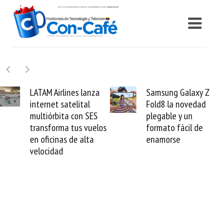
TAM Airlines lanza
Samsung Galaxy Z
ternet satelital
Fold8 la novedad
m
ltiórbita con SES
plegable y un
v
ansforma tus vuelos
formato fácil de
 oficinas de alta
enamorse
locidad