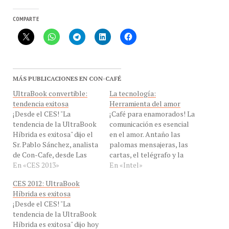
COMPARTE
MÁS PUBLICACIONES EN CON-CAFÉ
UltraBook convertible:
La tecnología:
tendencia exitosa
Herramienta del amor
¡Desde el CES! "La
¡Café para enamorados! La
tendencia de la UltraBook
comunicación es esencial
Híbrida es exitosa" dijo el
en el amor. Antaño las
Sr. Pablo Sánchez, analista
palomas mensajeras, las
de Con-Cafe, desde Las
cartas, el telégrafo y la
Vegas, Nevada, Estados
En «CES 2013»
telefonía conmutada, eran
En «Intel»
Unidos para hablarnos de
las herramientas para
CES 2012: UltraBook
las últimas tendencias en
expresar nuestros
Híbrida es exitosa
#DesdeelCES en eXclusiva
sentimientos y acortar
¡Desde el CES! "La
para #ConCafeRADIO por
distancias. En la
tendencia de la UltraBook
Chevere 91.9 FM, y Con-
actualidad, estas
Híbrida es exitosa" dijo hoy
Cafe. Este análisis
herramientas han dado
a las 9 HLV, EN VIVO
#DesdeelCES nos permite
paso a estas nuevas: