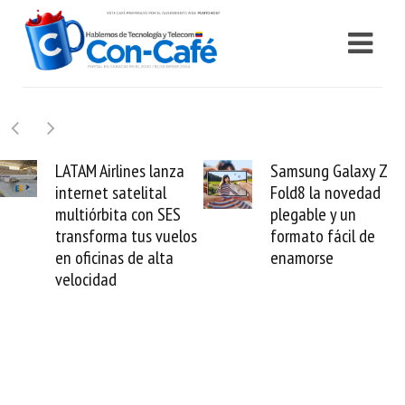
Samsung Galaxy Z
Cashea levanta 100
Fold8 la novedad
millones de dólares y
plegable y un
valida el crédito del
formato fácil de
venezolano ante el
enamorse
mundo