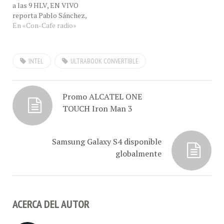
reporta Pablo Sánchez,
comprender la…
Dispositivos móviles como
analista de Con-Cafe,
En «Con-Cafe radio»
las Ultrabook™ y los…
desde Las Vegas, Nevada,
Estados Unidos para
hablarnos de las últimas
INTEL
ULTRABOOK CONVERTIBLE
tendencias en
#DesdeelCES en eXclusiva
para #ConCafeRADIO por
Chevere 91.9 FM, y Con-
Promo ALCATEL ONE
Cafe. La…
TOUCH Iron Man 3
Samsung Galaxy S4 disponible
globalmente
ACERCA DEL AUTOR
Hugo Londoño