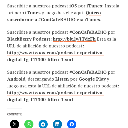
Suscribite a nuestros podcast
iOS
por
iTunes
: Instala
primero
iTunes
y luego has clic aquí:
Quiero
suscribirme a #ConCafeRADIO vía iTunes
.
Suscribite a nuestros podcast
#ConCafeRADIO
por
BlackBerry Podcast
:
http://bit.ly/ITdzFh
Esta es la
URL de afiliación de nuestro podcast:
http://www.ivoox.com/podcast-expectativa-
digital_fg_f17300_filtro_1.xml
Suscribite a nuestros podcast
#ConCafeRADIO
por
Android
, descargando
Listen
por
Google Play
y
luego usa esta la URL de afiliación de nuestro podcast:
http://www.ivoox.com/podcast-expectativa-
digital_fg_f17300_filtro_1.xml
COMPARTE