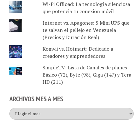
Wi-Fi Offload: La tecnología silenciosa
que potencia tu conexión móvil
Internet vs. Apagones: 5 Mini UPS que
te salvan el pellejo en Venezuela
(Precios y Duración Real)
Komvii vs. Hotmart: Dedicado a
creadores y emprendedores
SimpleTV: Lista de Canales de planes
Básico (72), Byte (98), Giga (147) y Tera
HD (211)
ARCHIVOS MES A MES
Archivos
mes
a
mes