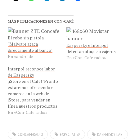
MÁS PUBLICACIONES EN CON-CAFÉ
El robo sin pistola
"Malware ataca
Kaspersky e Interpol
directamente al banco"
detectan ataque a cajeros
En «android»
En «Con-Cafe radio»
Interpol reconoce labor
de Kaspersky
¡iStore en el Café! "Pronto
estaremos ofreciendo e-
comerce en la web de
iStore, para vender en
línea nuestros productos
en República Dominicana y
En «Con-Cafe radio»
Veezuela" dijo hoy EN
VIVO, en eXclusiva para
Con-Cafe, nuestro invitado
CONCAFERADIO
EXPECTATIVA
KASPERSKY LAB.
el Sr. Dmitry Bestuzhev ,