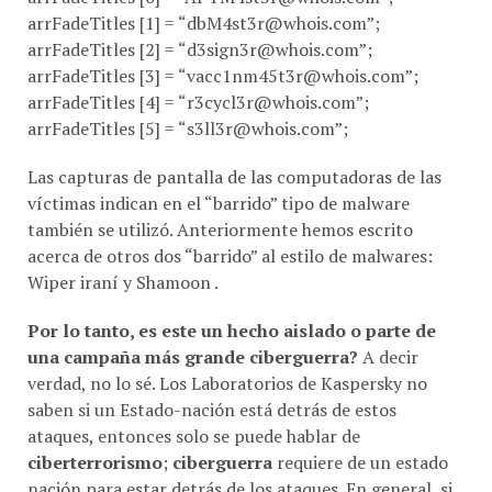
arrFadeTitles [1] = “
dbM4st3r@whois.com
”;
arrFadeTitles [2] = “
d3sign3r@whois.com
”;
arrFadeTitles [3] = “
vacc1nm45t3r@whois.com
”;
arrFadeTitles [4] = “
r3cycl3r@whois.com
”;
arrFadeTitles [5] = “
s3ll3r@whois.com
”;
Las capturas de pantalla de las computadoras de las
víctimas indican en el “barrido” tipo de malware
también se utilizó. Anteriormente hemos escrito
acerca de otros dos “barrido” al estilo de malwares:
Wiper iraní y Shamoon .
Por lo tanto, es este un hecho aislado o parte de
una campaña más grande ciberguerra?
A decir
verdad, no lo sé. Los Laboratorios de Kaspersky no
saben si un Estado-nación está detrás de estos
ataques, entonces solo se puede hablar de
ciberterrorismo
;
ciberguerra
requiere de un estado
nación para estar detrás de los ataques. En general, si