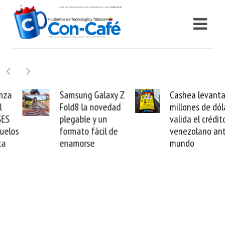
Samsung Galaxy Z
Cashea levanta 100
Fold8 la novedad
millones de dólares y
plegable y un
valida el crédito del
formato fácil de
venezolano ante el
enamorse
mundo