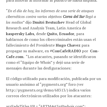
“
En el día de hoy, los informes de una serie de ataques
cibernéticos contra varios objetivos
Corea del Sur
llegó a
los medios
” dijo
Dmitri Bestuzhev
Head of Global
Research and Analysis Team, Latin America de
kaspersky Labs
, desde
Quito
,
Ecuador
, para
hablarnos de como los cibercriminales están usan el
fallecimiento del Presidente
Hugo Chavez
para
propagar su malware, en
#ConCafeRADIO
por
Con-
Cafe.com
. “Los atacantes, pasando se identificaron
como el “Equipo de Whois” y dejó una serie de
mensajes durante las desfiguraciones:
El código utilizado para modificación, publicada por un
usuario anónimo al “pygments.org” foro (ver
http://pygments.org/demo/68313/) indica varios
correos electrónicos utilizados por los atacantes:
arrFadeTitles [0] = “
APTM4st3r@whois.com
”;