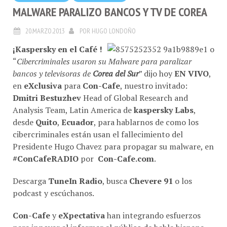
MALWARE PARALIZO BANCOS Y TV DE COREA
20.MARZO.2013
POR
HUGO LONDOÑO
¡Kaspersky en el Café !
“
Cibercriminales usaron su Malware para paralizar
bancos y televisoras de
Corea del Sur
” dijo hoy
EN VIVO
,
en
eXclusiva
para
Con-Cafe
, nuestro invitado:
Dmitri Bestuzhev
Head of Global Research and
Analysis Team, Latin America de
kaspersky Labs
,
desde
Quito
,
Ecuador
, para hablarnos de como los
cibercriminales están usan el fallecimiento del
Presidente Hugo Chavez para propagar su malware, en
#ConCafeRADIO
por
Con-Cafe.com
.
Descarga
TuneIn Radio
, busca
Chevere 91
o los
podcast y escúchanos.
Con-Cafe
y
eXpectativa
han integrando esfuerzos
para innovar al informar al público de habla hispana.