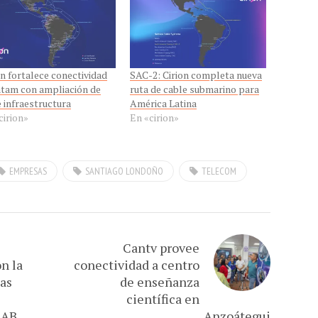
on fortalece conectividad
SAC-2: Cirion completa nueva
atam con ampliación de
ruta de cable submarino para
e infraestructura
América Latina
cirion»
En «cirion»
EMPRESAS
SANTIAGO LONDOÑO
TELECOM
Cantv provee
n la
conectividad a centro
las
de enseñanza
científica en
CAB
Anzoátegui