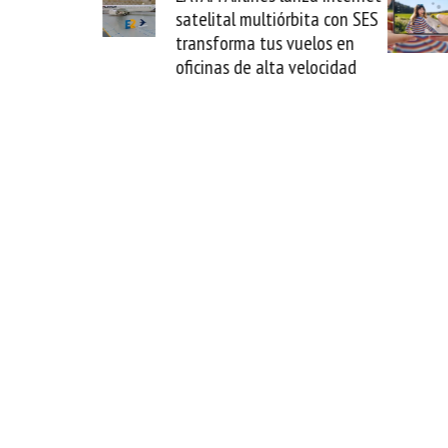
a Guaira y
satelital multiórbita con SES
l fin del
transforma tus vuelos en
oficinas de alta velocidad