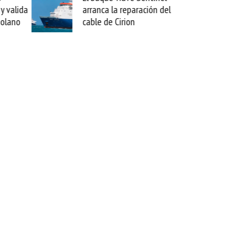
 valida
arranca la reparación del
sab
olano
cable de Cirion
mej
est