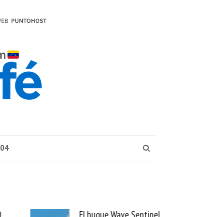
004
El buque Wave Sentinel
Uber