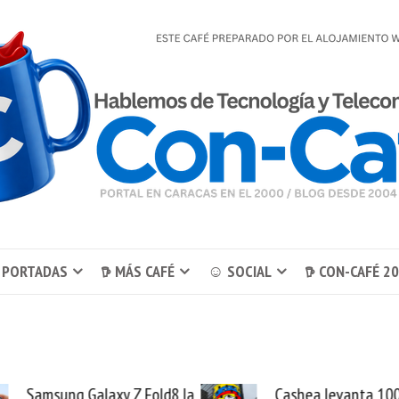
 PORTADAS
𖠚 MÁS CAFÉ
☺ SOCIAL
𖠚 CON-CAFÉ 2
Samsung Galaxy Z Fold8 la
Cashea levanta 100