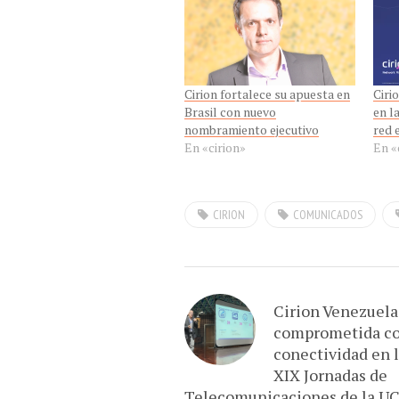
Cirion fortalece su apuesta en
Ciri
Brasil con nuevo
en l
nombramiento ejecutivo
red 
En «cirion»
En «
CIRION
COMUNICADOS
Cirion Venezuela
comprometida co
conectividad en 
XIX Jornadas de
Telecomunicaciones de la U