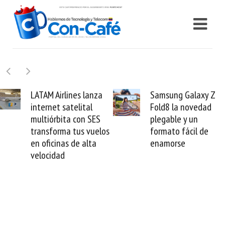
Samsung Galaxy Z
Cashea levanta 100
Fold8 la novedad
millones de dólares y
plegable y un
valida el crédito del
formato fácil de
venezolano ante el
enamorse
mundo