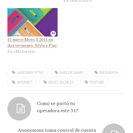
Google. El gerente de
marca de Samsung PC
negocios de Nikesh Arora
formación en el centro
reveló la cifra el martes
d'luz de Gangnam, Seúl , en
durante un intercambio
Corea del Sur, este sábado
con analistas financieros…
13 de julio. Samsung ATIV
El nuevo Moto X 2015 en
es un nuevo…
dos versiones: Style y Play
En «Motorola»
GANGNAM STYLE
HARLEM SHAKE
INFOGRAFIA
INTERNET
REDES SOCIALES
YOUTUBE
Como se portó tu
operadora este 31?
Anonymous toma control de cuenta
twitter @NicolasMaduro