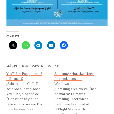
COMPARTE
MÁS PUBLICACIONES EN CON-CAFÉ
YouTube: Psy genero 8
Samsung rebautiza línea
millones $
de productos con
¡Saboreando Café! De
Windows
acuerdo a la red social
¡Samsung crea nueva línea
YouTube, el vídeo de
de marca! La marca
“Gangman Style” del
Samsung Electronics
rapero surcoreano Psy
patrocino la actividad
cosechó más de 8 millones
En «Tendencias»
“D’light Stage with
de dólares por publicidad,
Samsung ATIV” para
En «Microsoft»
señaló un ejecutivo de
celebrar el cambio de