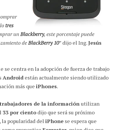
comprar
ólo
tres
omprar un
Blackberry
, este porcentaje puede
anzamiento de
BlackBerry 10
” dijo el Ing.
Jesús
e se centra en la adopción de fuerza de trabajo
os
Android
están actualmente siendo utilizado
rmación más que
iPhones
.
 trabajadores de la información
utilizan
el
33 por ciento
dijo que será su próximo
, la popularidad del
iPhone
se espera que
s como pronostica
Forrester
, quien dice que