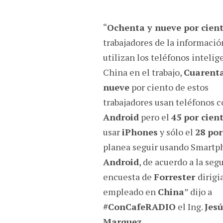
“
Ochenta y nueve por cien
trabajadores de la informació
utilizan los teléfonos intelig
China en el trabajo,
Cuarenta
nueve
por ciento de estos
trabajadores usan teléfonos 
Android
pero el
45 por cien
usar
iPhones
y sólo el
28 por
planea seguir usando Smartp
Android
, de acuerdo a la seg
encuesta de
Forrester
dirigi
empleado en
China
” dijo a
#ConCafeRADIO
el Ing.
Jesú
Marquez
.