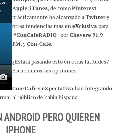
Apple
:
iTunes
, de como
Pinterest
prácticamente ha alcanzado a
Twitter
y
otras tendencias más en
eXclusiva
para
#ConCafeRADIO
por
Chevere 91.9
FM
, y
Con-Cafe
.
¿Estará pasando esto en otras latitudes?
Escuchamos sus opiniones.
Con-Cafe
y
eXpectativa
han integrando
rmar al público de habla hispana.
N ANDROID PERO QUIEREN
IPHONE