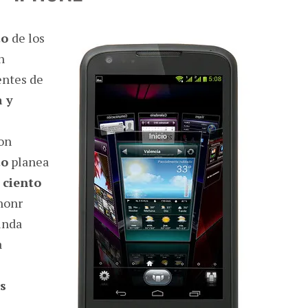
to
de los
n
entes de
 y
con
to
planea
 ciento
honr
unda
a
s