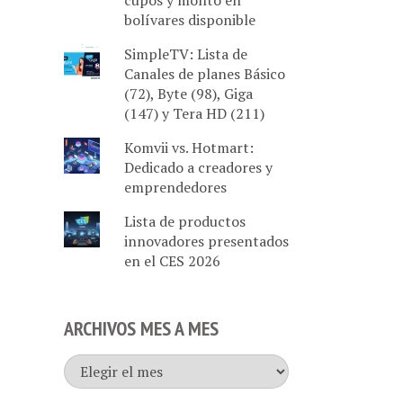
cupos y monto en
bolívares disponible
SimpleTV: Lista de
Canales de planes Básico
(72), Byte (98), Giga
(147) y Tera HD (211)
Komvii vs. Hotmart:
Dedicado a creadores y
emprendedores
Lista de productos
innovadores presentados
en el CES 2026
ARCHIVOS MES A MES
Archivos
mes
a