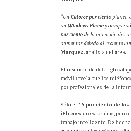
“
Un
Catorce por ciento
planea 
un
Windows Phone
y aunque s
por ciento
de la intención de c
aumentar debido al reciente l
Marquez
, analista del área.
El resumen de datos global qu
móvil revela que los teléfon
por profesionales de la info
Sólo el
16 por ciento de los
iPhones
en estos días, pero 
trabajo inteligente. De hecho
aumente en los próximos día