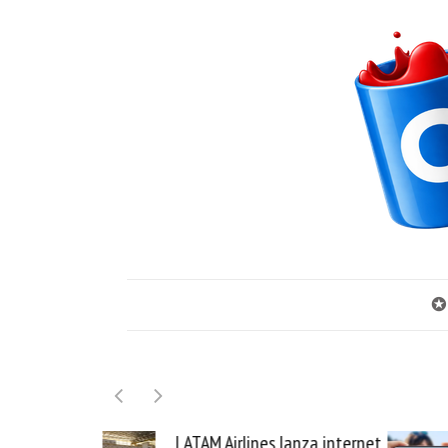
✪
LATAM Airlines lanza internet
Samsung Galaxy Z 