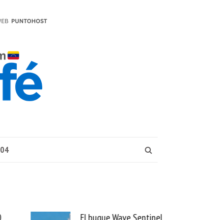
004
El buque Wave Sentinel
Uber se lleva PedidosYa y