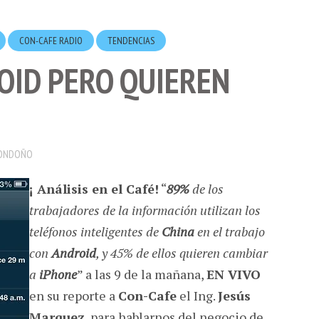
CON-CAFE RADIO
TENDENCIAS
OID PERO QUIEREN
ONDOÑO
¡ Análisis en el Café!
“
89%
de los
trabajadores de la información utilizan los
teléfonos inteligentes de
China
en el trabajo
con
Android
, y 45% de ellos quieren cambiar
a
iPhone
” a las 9 de la mañana,
EN VIVO
en su reporte a
Con-Cafe
el Ing.
Jesús
Marquez
, para hablarnos del negocio de