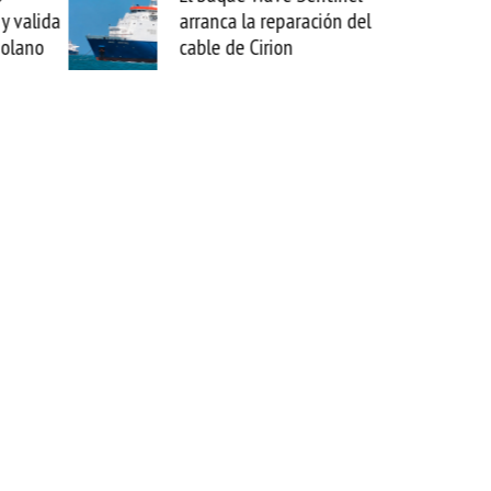
arranca la reparación del
sabemos todo lo que pue
cable de Cirion
mejorar tecnológicament
esta movida