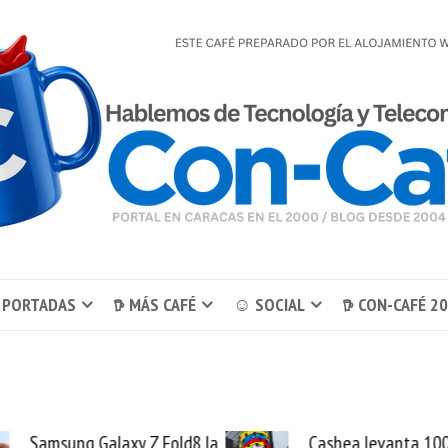
 PORTADAS
𖠚 MÁS CAFÉ
☺ SOCIAL
𖠚 CON-CAFÉ 2
Fold8 la
Cashea levanta 100