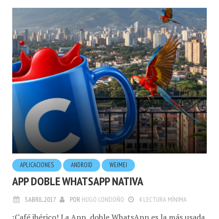
APLICACIONES
ANDROID
WEIMEI
APP DOBLE WHATSAPP NATIVA
5.ABRIL.2017
POR
HUGO LONDOÑO
4 LECTURA MÍNIMA
¡Café ibérico! La App doble WhatsApp es la más usada