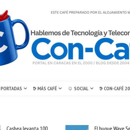
 PORTADAS
𖠚 MÁS CAFÉ
☺ SOCIAL
𖠚 CON-CAFÉ 2
El buque Wave Sentinel
Uber se lleva Pedid