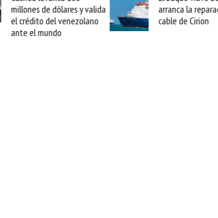
arranca la reparación del
sabemos todo lo q
cable de Cirion
mejorar tecnológic
esta movida