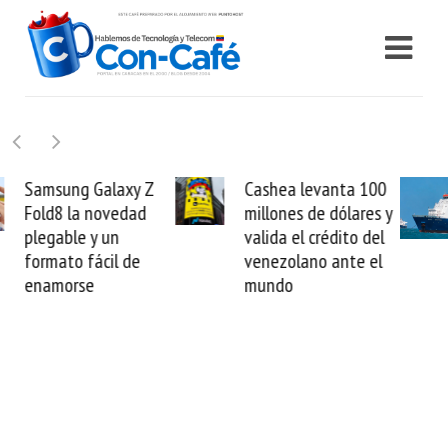
Cashea levanta 100
El buque Wave
millones de dólares y
Sentinel arranca la
valida el crédito del
reparación del
venezolano ante el
cable de Cirion
mundo