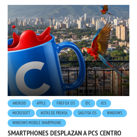
ANDROID
APPLE
FIREFOX OS
IDC
IOS
MICROSOFT
NOTAS DE PRENSA
SAILFISH OS
WINDOWS
WINDOWS MOBILE SMARTPHONE
SMARTPHONES DESPLAZAN A PCS CENTRO