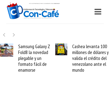
y Z
Cashea levanta 100
El buque Wav
ad
millones de dólares y
Sentinel arran
valida el crédito del
reparación del
e
venezolano ante el
cable de Cirio
mundo