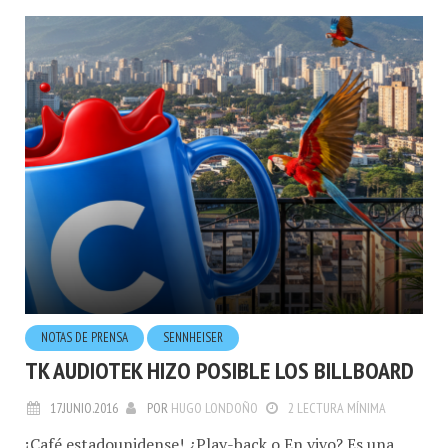
NOTAS DE PRENSA
SENNHEISER
TK AUDIOTEK HIZO POSIBLE LOS BILLBOARD
17.JUNIO.2016
POR
HUGO LONDOÑO
2 LECTURA MÍNIMA
¡Café estadounidense! ¿Play-back o En vivo? Es una