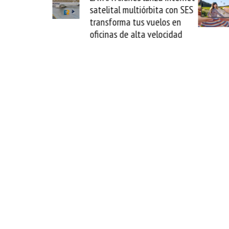
La Guaira y
satelital multiórbita con SES
el fin del
transforma tus vuelos en
o
oficinas de alta velocidad