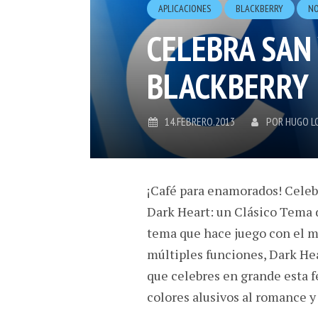
APLICACIONES
BLACKBERRY
NO
CELEBRA SAN
BLACKBERRY
14.FEBRERO.2013
POR
HUGO L
¡Café para enamorados! Celebr
Dark Heart: un Clásico Tema 
tema que hace juego con el m
múltiples funciones, Dark Hea
que celebres en grande esta f
colores alusivos al romance y 