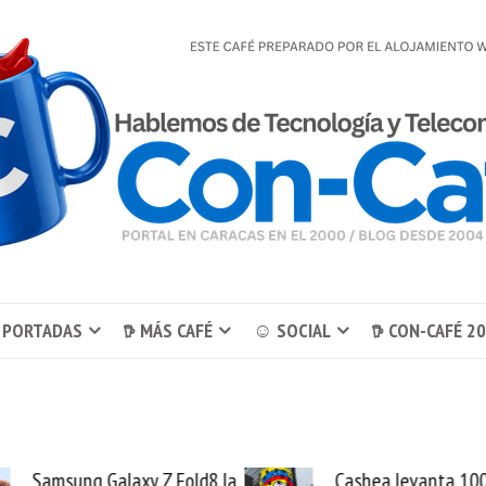
 PORTADAS
𖠚 MÁS CAFÉ
☺ SOCIAL
𖠚 CON-CAFÉ 2
Samsung Galaxy Z Fold8 la
Cashea levanta 10