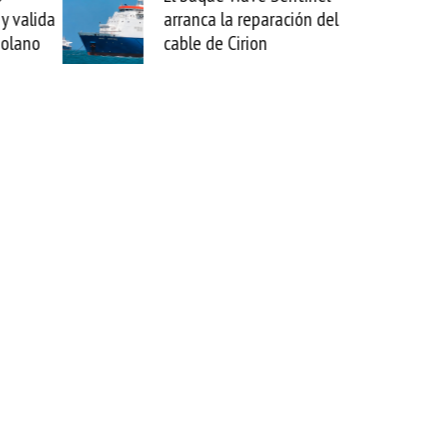
y valida
arranca la reparación del
sa
zolano
cable de Cirion
me
es