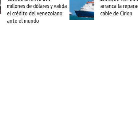
arranca la reparación del
sabemos todo lo q
cable de Cirion
mejorar tecnológic
esta movida