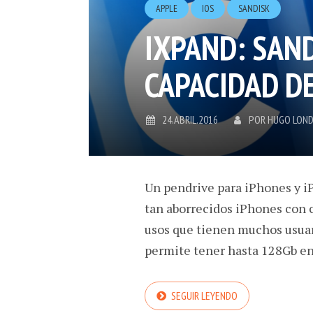
APPLE
IOS
SANDISK
IXPAND: SAN
CAPACIDAD DE
24.ABRIL.2016
POR
HUGO LON
Un pendrive para iPhones y iP
tan aborrecidos iPhones con 
usos que tienen muchos usuar
permite tener hasta 128Gb en 
SEGUIR LEYENDO