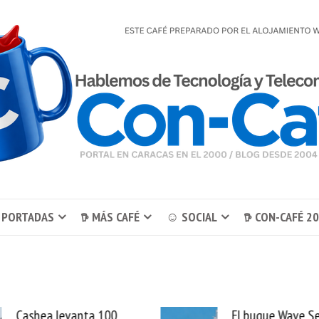
 PORTADAS
𖠚 MÁS CAFÉ
☺ SOCIAL
𖠚 CON-CAFÉ 2
El buque Wave Sentinel
Uber se lleva Pedid