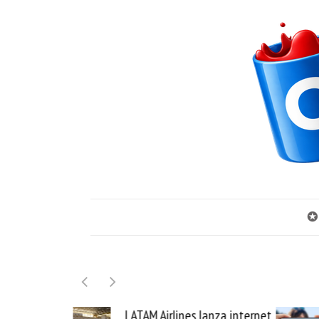
✪
 Airlines lanza internet
Samsung Galaxy Z Fold8 l