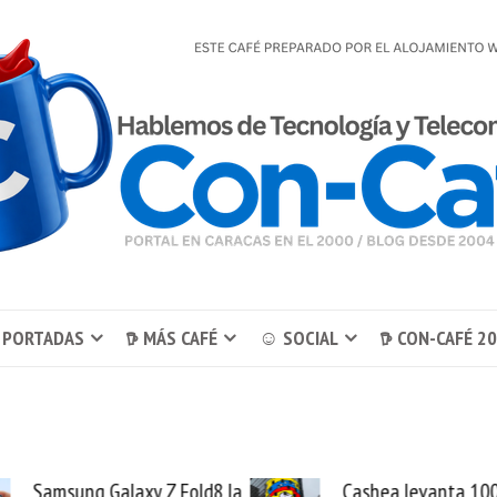
 PORTADAS
𖠚 MÁS CAFÉ
☺ SOCIAL
𖠚 CON-CAFÉ 2
a
Cashea levanta 100
El buq