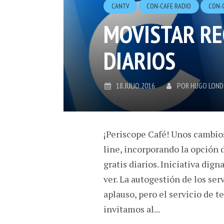
CANTV
CON-CAFE RADIO
CON-
MOVISTAR RE
DIARIOS
18.JULIO.2016
POR
HUGO LON
¡Periscope Café! Unos cambios
line, incorporando la opción 
gratis diarios. Iniciativa dig
ver. La autogestión de los ser
aplauso, pero el servicio de t
invitamos al...