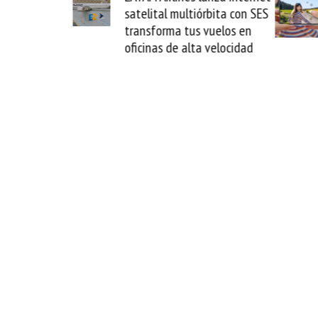
ital multiórbita con SES
novedad plegable y un
sforma tus vuelos en
formato fácil de enamor
nas de alta velocidad