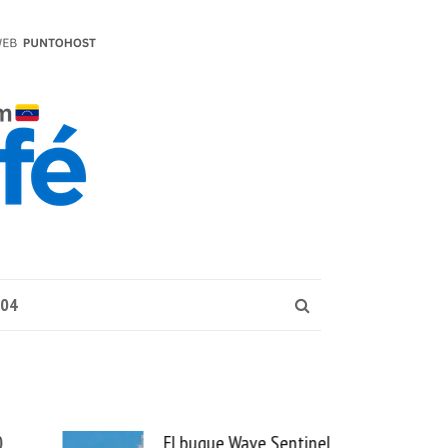
004
ue Wave Sentinel
Uber se lleva PedidosYa y