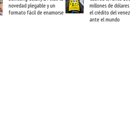
millones de dólares y valida
arranc
se
el crédito del venezolano
cable 
ante el mundo