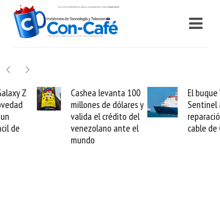
Cashea levanta 100
El buque Wave
millones de dólares y
Sentinel arranca la
valida el crédito del
reparación del
venezolano ante el
cable de Cirion
mundo