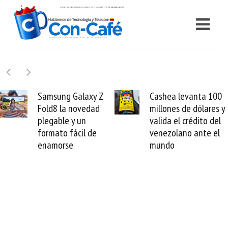
y Z
Cashea levanta 100
El buque Wav
ad
millones de dólares y
Sentinel arran
valida el crédito del
reparación del
e
venezolano ante el
cable de Cirio
mundo