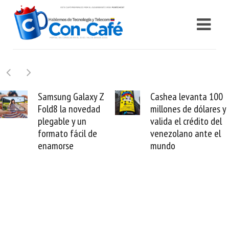
axy Z
Cashea levanta 100
El buque W
edad
millones de dólares y
Sentinel ar
n
valida el crédito del
reparación 
l de
venezolano ante el
cable de Ci
mundo