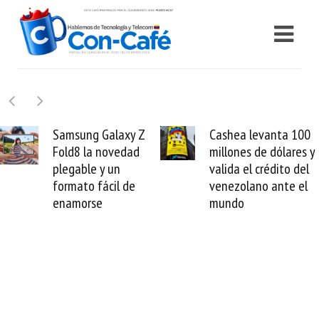
y Z
Cashea levanta 100
El buque Wav
ad
millones de dólares y
Sentinel arran
valida el crédito del
reparación del
e
venezolano ante el
cable de Cirio
mundo