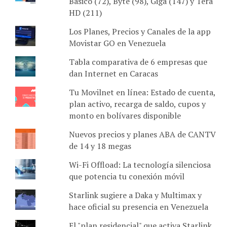
Básico (72), Byte (98), Giga (147) y Tera
HD (211)
Los Planes, Precios y Canales de la app
Movistar GO en Venezuela
Tabla comparativa de 6 empresas que
dan Internet en Caracas
Tu Movilnet en línea: Estado de cuenta,
plan activo, recarga de saldo, cupos y
monto en bolívares disponible
Nuevos precios y planes ABA de CANTV
de 14 y 18 megas
Wi-Fi Offload: La tecnología silenciosa
que potencia tu conexión móvil
Starlink sugiere a Daka y Multimax y
hace oficial su presencia en Venezuela
El "plan residencial" que activa Starlink