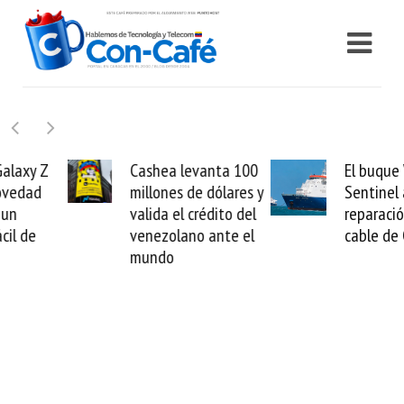
Cashea levanta 100
El buque Wave
millones de dólares y
Sentinel arranca la
valida el crédito del
reparación del
venezolano ante el
cable de Cirion
mundo