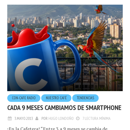
CON-CAFE RADIO
NUESTRO CAFÉ
TENDENCIAS
CADA 9 MESES CAMBIAMOS DE SMARTPHONE
3.MAYO.2013
POR
HUGO LONDOÑO
7 LECTURA MÍNIMA
¡En la Cafetera! “Entre 3 a 9 meses se cambia de