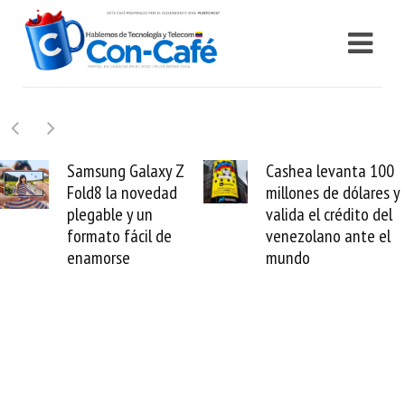
y Z
Cashea levanta 100
El buque Wav
ad
millones de dólares y
Sentinel arran
valida el crédito del
reparación del
e
venezolano ante el
cable de Cirio
mundo