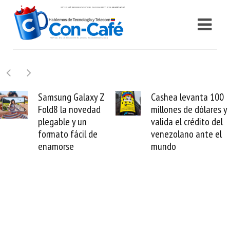
y Z
Cashea levanta 100
El buque Wav
ad
millones de dólares y
Sentinel arran
valida el crédito del
reparación del
e
venezolano ante el
cable de Cirio
mundo