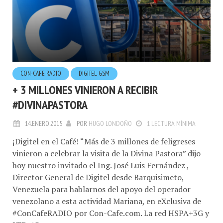
CON-CAFE RADIO
DIGITEL GSM
+ 3 MILLONES VINIERON A RECIBIR
#DIVINAPASTORA
14.ENERO.2015
POR
HUGO LONDOÑO
1 LECTURA MÍNIMA
¡Digitel en el Café! “Más de 3 millones de feligreses
vinieron a celebrar la visita de la Divina Pastora” dijo
hoy nuestro invitado el Ing. José Luis Fernández ,
Director General de Digitel desde Barquisimeto,
Venezuela para hablarnos del apoyo del operador
venezolano a esta actividad Mariana, en eXclusiva de
#ConCafeRADIO por Con-Cafe.com. La red HSPA+3G y