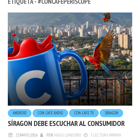
ETIQUETA - #CONCAFEPERISCOPE
ANDROID
CON-CAFE RADIO
CON-CAFE TV
SIRAGON
SÍRAGON DEBE ESCUCHAR AL CONSUMIDOR
25.MAYO.2016
POR
HUGO LONDOÑO
3 LECTURA MÍNIMA