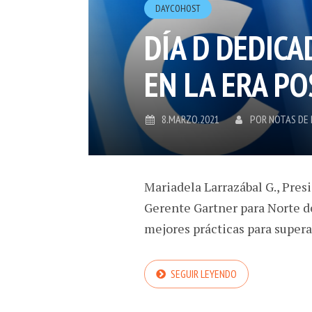
DAYCOHOST
DÍA D DEDICA
EN LA ERA PO
8.MARZO.2021
POR
NOTAS DE
Mariadela Larrazábal G., Pres
Gerente Gartner para Norte d
mejores prácticas para supera
SEGUIR LEYENDO