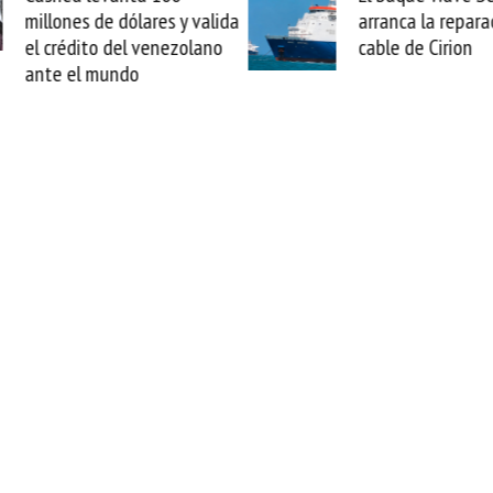
arranca la reparación del
sabemos todo lo q
cable de Cirion
mejorar tecnológic
esta movida