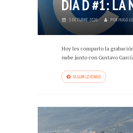
DÍA D #1: LA
5.OCTUBRE.2020
POR
HUGO L
Hoy les comparto la grabación
nube junto con Gustavo Garcí
SEGUIR LEYENDO