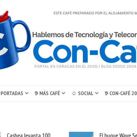
 PORTADAS
𖠚 MÁS CAFÉ
☺ SOCIAL
𖠚 CON-CAFÉ 2
El buque Wave Sentinel
Uber se lleva Pedid