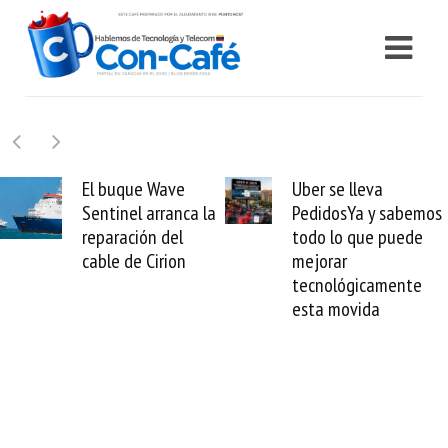
Uber se lleva
Requisitos para que
PedidosYa y sabemos
Samsung evalúe
todo lo que puede
daños por sismos y
mejorar
no perder tus
tecnológicamente
electrodomésticos
esta movida