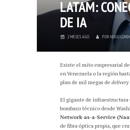
LATAM: CONE
DE IA
2 MESES AGO
POR
HUGO LOND
Existe el mito empresarial de
en Venezuela o la región bast
plan de mil megas de
delivery
El gigante de infraestructura
bombazo técnico desde Washi
Network-as-a-Service (Naa
de fibra óptica propia, que cr