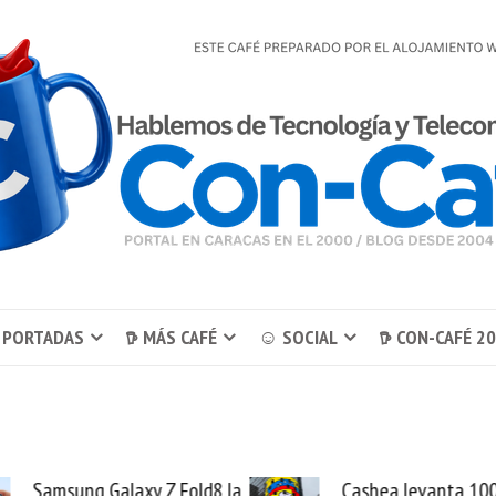
 PORTADAS
𖠚 MÁS CAFÉ
☺ SOCIAL
𖠚 CON-CAFÉ 2
y Z Fold8 la
Cashea levanta 100