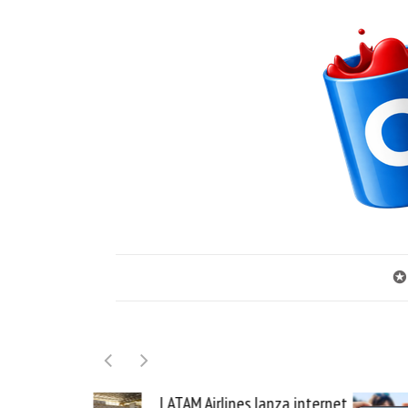
✪
LATAM Airlines lanza internet
Samsung Galax