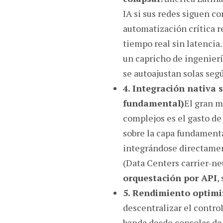
IA si sus redes siguen c
automatización crítica r
tiempo real sin latencia
un capricho de ingeniería
se autoajustan solas segú
4. Integración nativa 
fundamental)
El gran m
complejos es el gasto de
sobre la capa fundamenta
integrándose directament
(Data Centers carrier-ne
orquestación por API
,
5. Rendimiento optimi
descentralizar el contro
banda desde consolas de a