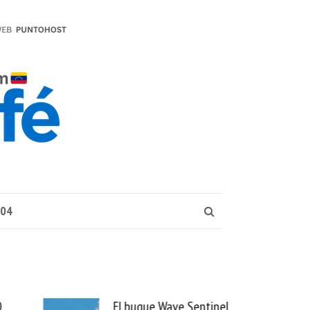
004
El buque Wave Sentinel
Uber se lleva Pedidos