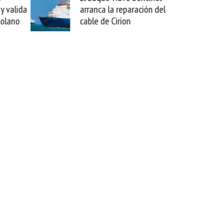
arranca la reparación del
sabemos todo lo que
cable de Cirion
mejorar tecnológica
esta movida