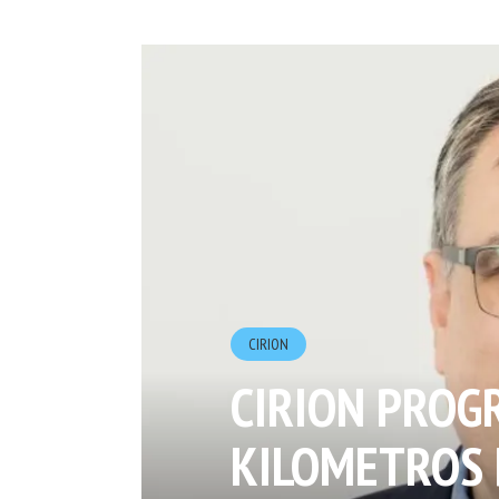
CIRION
CIRION PROG
KILOMETROS 