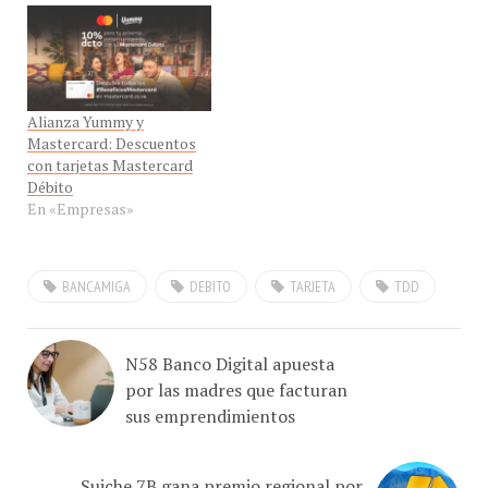
Alianza Yummy y
Mastercard: Descuentos
con tarjetas Mastercard
Débito
En «Empresas»
BANCAMIGA
DEBITO
TARJETA
TDD
N58 Banco Digital apuesta
por las madres que facturan
sus emprendimientos
Suiche 7B gana premio regional por