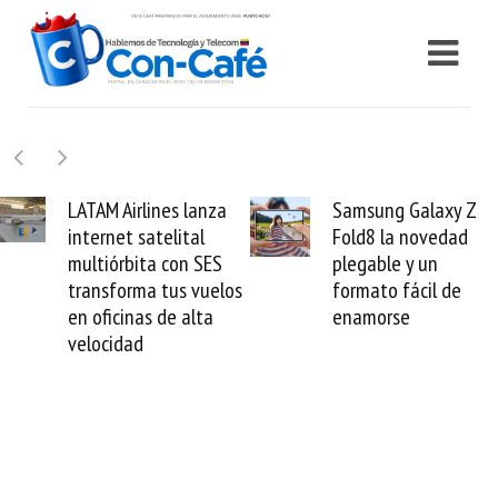
es lanza
Samsung Galaxy Z
Cashea lev
elital
Fold8 la novedad
millones de
con SES
plegable y un
valida el c
tus vuelos
formato fácil de
venezolano
de alta
enamorse
mundo