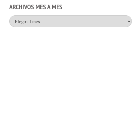
ARCHIVOS MES A MES
Archivos
mes
a
mes