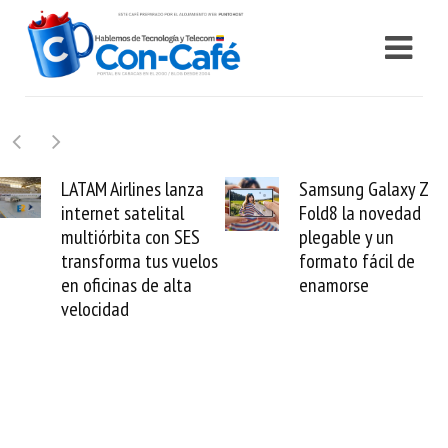
Samsung Galaxy Z
Cashea levanta 10
Fold8 la novedad
millones de dólares
plegable y un
valida el crédito del
s
formato fácil de
venezolano ante el
enamorse
mundo