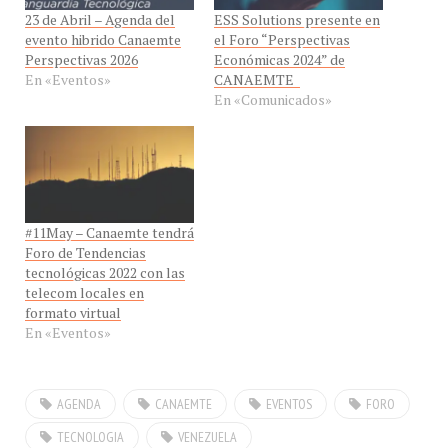
evento hibrido Canaemte
el Foro “Perspectivas
Perspectivas 2026
Económicas 2024” de
En «Eventos»
CANAEMTE
En «Comunicados»
#11May – Canaemte tendrá
Foro de Tendencias
tecnológicas 2022 con las
telecom locales en
formato virtual
En «Eventos»
AGENDA
CANAEMTE
EVENTOS
FORO
TECNOLOGIA
VENEZUELA