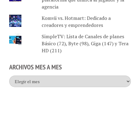
Komvii vs. Hotmart: Dedicado a
creadores y emprendedores
SimpleTV: Lista de Canales de planes
Básico (72), Byte (98), Giga (147) y Tera
HD (211)
ARCHIVOS MES A MES
Archivos
mes
a
mes