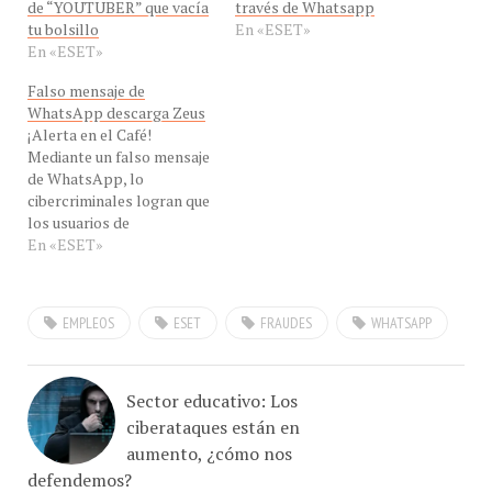
de “YOUTUBER” que vacía
través de Whatsapp
tu bolsillo
En «ESET»
En «ESET»
Falso mensaje de
WhatsApp descarga Zeus
¡Alerta en el Café!
Mediante un falso mensaje
de WhatsApp, lo
cibercriminales logran que
los usuarios de
Smartphone descarguen el
En «ESET»
malware Zeus. Así lo
revela a Con-Cafe los
amigos del Laboratorio de
EMPLEOS
ESET
FRAUDES
WHATSAPP
Investigación de ESET
Latinoamérica ha
detectado una muestra de
una campaña que relaciona
Sector educativo: Los
a WhatsApp y Zeus, una…
ciberataques están en
aumento, ¿cómo nos
defendemos?