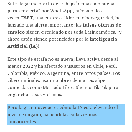
Si te llega una oferta de trabajo “demasiado buena
para ser cierta” por WhatsApp, piénsalo dos
veces.
ESET
, una empresa líder en ciberseguridad, ha
lanzado una alerta importante: las
falsas ofertas de
empleo
siguen circulando por toda Latinoamérica, ¡y
ahora están siendo potenciadas por la
Inteligencia
Artificial (IA)
!
Este tipo de estafa no es nueva; lleva activa desde al
menos 2022 y ha afectado a usuarios en Chile, Perú,
Colombia, México, Argentina, entre otros países. Los
cibercriminales usan nombres de marcas súper
conocidas como Mercado Libre, Shein o TikTok para
enganchar a sus víctimas.
Pero la gran novedad es cómo la IA está elevando el
nivel de engaño, haciéndolas cada vez más
convincentes.