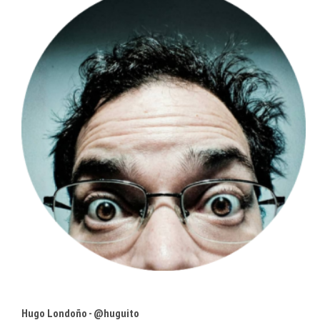
Hugo Londoño - @huguito