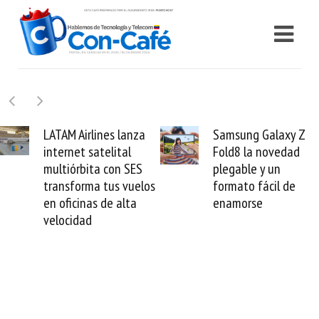
Samsung Galaxy Z
Cashea levanta 100
Fold8 la novedad
millones de dólares y
plegable y un
valida el crédito del
formato fácil de
venezolano ante el
enamorse
mundo