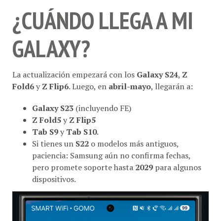
¿CUÁNDO LLEGA A MI
GALAXY?
La actualización empezará con los
Galaxy S24
,
Z
Fold6
y
Z Flip6
. Luego, en
abril-mayo
, llegarán a:
Galaxy S23
(incluyendo FE)
Z Fold5
y
Z Flip5
Tab S9
y
Tab S10
.
Si tienes un
S22
o modelos más antiguos,
paciencia: Samsung aún no confirma fechas,
pero promete soporte hasta
2029
para algunos
dispositivos.