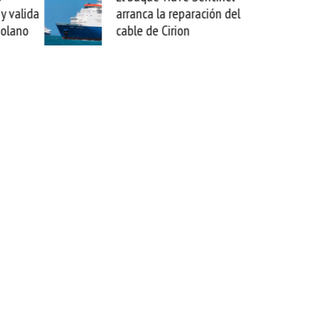
reparación del
sabemos todo lo que puede
rion
mejorar tecnológicamente
esta movida