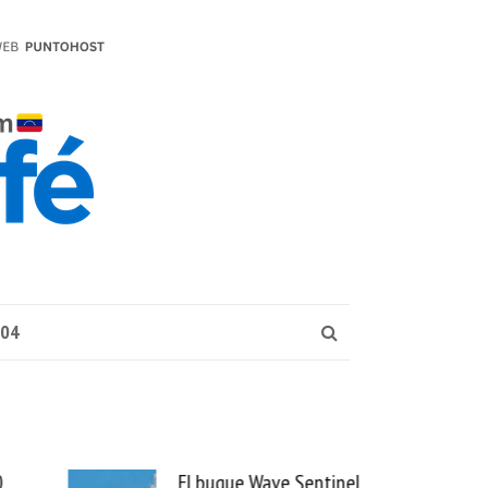
004
ave Sentinel
Uber se lleva PedidosYa y