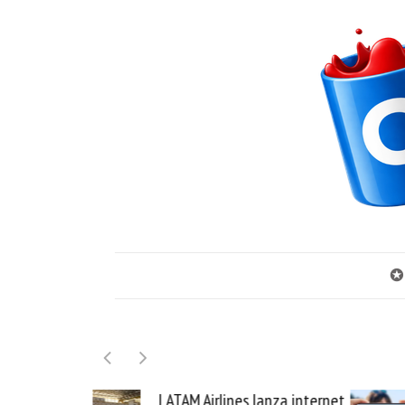
✪
lines lanza internet
Samsung Galaxy Z Fold8 la