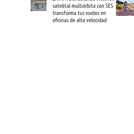
 multiórbita con SES
novedad plegable y un
a tus vuelos en
formato fácil de enamorse
de alta velocidad