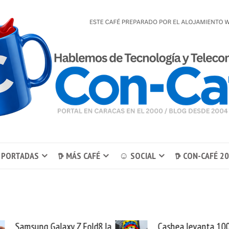
 PORTADAS
𖠚 MÁS CAFÉ
☺ SOCIAL
𖠚 CON-CAFÉ 2
Cashea levanta 100
El buque W