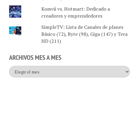
Komvii vs. Hotmart: Dedicado a
creadores y emprendedores
SimpleTV: Lista de Canales de planes
Básico (72), Byte (98), Giga (147) y Tera
HD (211)
ARCHIVOS MES A MES
Archivos
mes
a
mes