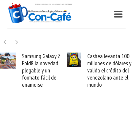
sung Galaxy Z
Cashea levanta 100
El
8 la novedad
millones de dólares y
Sen
able y un
valida el crédito del
re
ato fácil de
venezolano ante el
cab
morse
mundo